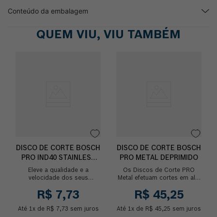
Conteúdo da embalagem
QUEM VIU, VIU TAMBÉM
DISCO DE CORTE BOSCH
DISCO DE CORTE BOSCH
PRO IND40 STAINLESS
PRO METAL DEPRIMIDO
STEEL&METAL
Eleve a qualidade e a
Os Discos de Corte PRO
velocidade dos seus
Metal efetuam cortes em alta
projetos de serralheria e
velocidade além de
R$
7
,
73
R$
45
,
25
metalurgia! Aresentamos o
proporcionar um grande
Disco de Corte Bosch PRO
rendimento, com cada
Até
1
x de
R$
I...
7
,
73
sem juros
Até
1
x de
R$
disco...
45
,
25
sem juros