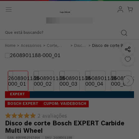
Que está buscando?
Acessórios
Corte,
Discos
Disco de corte Bosch
Desbaste e
de
EXPERT Carbide Multi
Escovação
Corte
Wheel
EXPERT
BOSCH EXPERT
CUPOM: VAIDEBOSCH
2
avaliações
Disco de corte Bosch EXPERT Carbide
Multi Wheel
EAN
:
4059952567464
SKU
:
2608901188