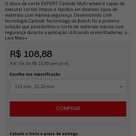
O disco de corte EXPERT Carbide Multi-wheel é capaz de
executar cortes limpos e rápidos em diversos tipos de
materiais com máxima segurança. Desenvolvido com
tecnologia Carbide Technology da Bosch foi a primeira
solução que possibilitou o corte de materiais macios com
segurança durante a aplicação utilizando esmerilhadeiras. o
Leia Mais
disco é fabricado com carbeto de tungstênio (metal duro)
por tecnologia de fusão à laser, trazendo alta durabilidade e
possibilitando corte fácil e seguro nas diferentes
R$ 108,88
aplicações. O disco de corte EXPERT Carbide Multi-wheel
tem design com corpo fino e os canais de expansão
Até 10x de R$ 10,89 sem juros
garantem boa velocidade de corte e evitam a deformação da
lâmina. São indicados para corte em madeira, madeira com
Escolha sua especificação
pregos, madeira com resto de alvenaria, meteriais sintéticos,
drywall, plástico, PVC, gesso e tubos de cobre e utilização
115 mm, 22,23 mm
esmerilhadeiras manuais. Garantia 6 meses Bosch.
COMPRAR
Calcule o frete e prazo de entrega