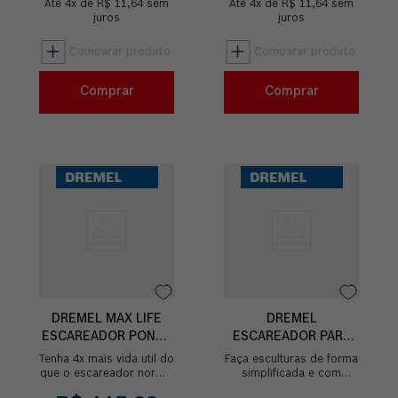
Até
4
pera. Ideal p...
x de
R$
11
,
64
sem
Até
chama de fogo...
4
x de
R$
11
,
64
sem
juros
juros
Comprar
Comprar
DREMEL MAX LIFE
DREMEL
ESCAREADOR PONTA
ESCAREADOR PARA
ARREDONDADA 117HP
ESCULPIR 3,2MM
Tenha 4x mais vida util do
Faça esculturas de forma
(9910)
que o escareador normal
simplificada e com
117 com a Dremel Max
riqueza de detalhes com