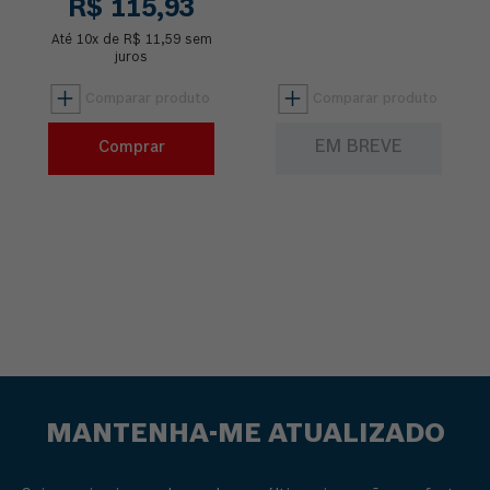
R$
115
,
93
Life. Faça esculturas de
o Escareador para
forma simplificada e co...
esculpir de 3,2mm
Até
10
x de
R$
11
,
59
sem
(Modelo 9910). I...
juros
EM BREVE
Comprar
MANTENHA-ME ATUALIZADO