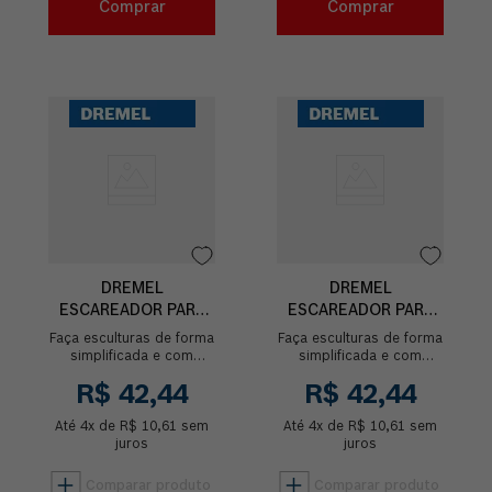
Comprar
Comprar
DREMEL
DREMEL
ESCAREADOR PARA
ESCAREADOR PARA
ESCULPIR PONTA
ESCULPIR PONTA
Faça esculturas de forma
Faça esculturas de forma
OVAL
REDONDA
simplificada e com
simplificada e com
riqueza de detalhes com
riqueza de detalhes com
R$
42
,
44
R$
42
,
44
o Escareador para
o Escareador para
esculpir de ponta oval.
esculpir de ponta
Até
4
x de
Ideal para...
R$
10
,
61
sem
Até
redonda. Ideal p...
4
x de
R$
10
,
61
sem
juros
juros