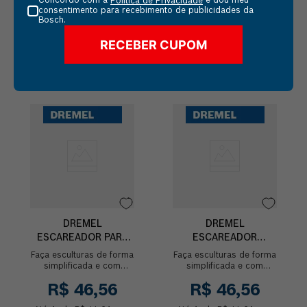
Concordo com a
e dou meu
Política de Privacidade
consentimento para recebimento de publicidades da
Bosch.
RECEBER CUPOM
Comprar
Comprar
DREMEL
DREMEL
ESCAREADOR PARA
ESCAREADOR
ESCULPIR PONTA
ESCULPIR PONTA
Faça esculturas de forma
Faça esculturas de forma
PERA
CHAMA DE FOGO
simplificada e com
simplificada e com
riqueza de detalhes com
riqueza de detalhes com
R$
46
,
56
R$
46
,
56
o Escareador para
o Escareador para
esculpir de ponta de
esculpir de ponta de