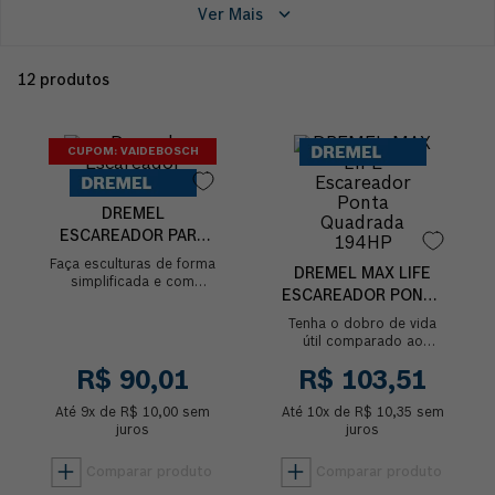
Ver Mais
12
produtos
CUPOM: VAIDEBOSCH
DREMEL
ESCAREADOR PARA
ESCULPIR
Faça esculturas de forma
DREMEL MAX LIFE
simplificada e com
ESCAREADOR PONTA
riqueza de detalhes com
QUADRADA 194HP
o Escareador para gravar
Tenha o dobro de vida
de ponta redonda. Ideal
útil comparado ao
par...
escareador normal 194
R$
90
,
01
R$
103
,
51
com a Dremel Max Life.
Faça esculturas de forma
Até
9
x de
R$
10
,
00
sem
Até
10
x de
simplifica...
R$
10
,
35
sem
juros
juros