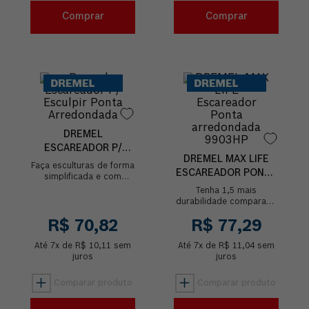
Comprar
Comprar
DREMEL
ESCAREADOR P/
DREMEL MAX LIFE
ESCULPIR PONTA
Faça esculturas de forma
ESCAREADOR PONTA
ARREDONDADA
simplificada e com
ARREDONDADA
riqueza de detalhes com
Tenha 1,5 mais
o Escareador para
9903HP
durabilidade comparado
esculpir de ponta
à ponta normal 903 com
redonda. Ideal p...
R$
70
,
82
R$
77
,
29
a Dremel Max Life. Faça
esculturas de forma
Até
7
x de
R$
10
,
11
sem
Até
simplificada e ...
7
x de
R$
11
,
04
sem
juros
juros