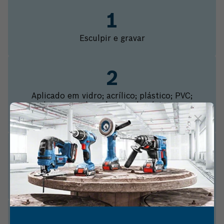
Esculpir e gravar
Aplicado em vidro; acrílico; plástico; PVC;
madeira; metal; cerâmica; alumínio; couro;
pedra
Faça esculturas de forma simplificada e com
riqueza de detalhes