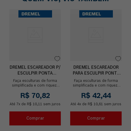
DREMEL ESCAREADOR P/
DREMEL ESCAREADOR
ESCULPIR PONTA
PARA ESCULPIR PONTA
ARREDONDADA
OVAL
Faça esculturas de forma
Faça esculturas de forma
simplificada e com riqueza
simplificada e com riqueza
de detalhes com o
de detalhes com o
R$
70
,
82
R$
42
,
44
Escareador para esculpir de
Escareador para esculpir de
ponta redonda. Ideal p...
ponta oval. Ideal para...
Até
7
x de
R$
10
,
11
sem juros
Até
4
x de
R$
10
,
61
sem juros
Comprar
Comprar