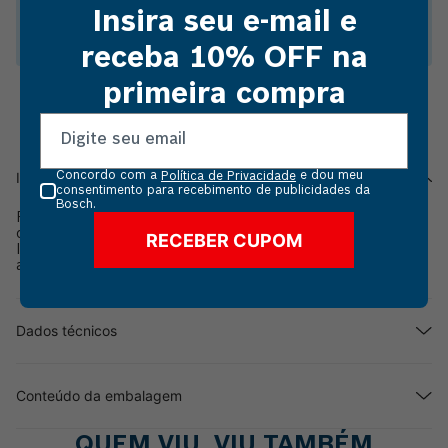
Insira seu e-mail e
Escareador para esculpir de ponta redonda
receba 10% OFF na
primeira compra
Informações do produto
Concordo com a
e dou meu
Política de Privacidade
consentimento para recebimento de publicidades da
Bosch.
Faça esculturas de forma simplificada e com riqueza de
detalhes com o Escareador para esculpir de ponta redonda.
RECEBER CUPOM
Ideal para aplicação em ferro fundido, metal, cobre, estanjo,
alumínio, cerâmica, pedra, plástico e madeira dura.
Dados técnicos
Conteúdo da embalagem
QUEM VIU, VIU TAMBÉM