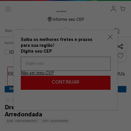
Informe seu CEP
Que está buscando?
Saiba os melhores fretes e prazos
Dremel
Acessórios
Esculpir
Dremel Escareador P/
para sua região!
Esculpir Ponta
Arredondada
Digite seu CEP
Não sei meu CEP
CONTINUAR
DREMEL
Dremel Escareador P/ Esculpir Ponta
Arredondada
EAN
:
7891009803647
SKU
:
2615009904