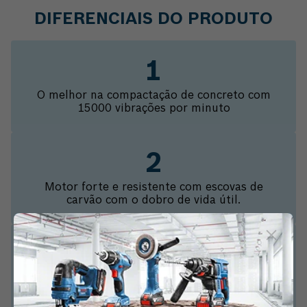
DIFERENCIAIS DO PRODUTO
O melhor na compactação de concreto com
15000 vibrações por minuto
Motor forte e resistente com escovas de
carvão com o dobro de vida útil.
Fusível de segurança: protege o equipamento
contra sobrecarga em casos de travamento do
mangote