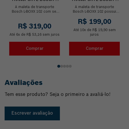
BOXX 102 COM SET DE
BOXX 102
A maleta de transporte
A maleta de transporte
13 PEÇAS
Bosch L-BOXX 102 com set
Bosch L-BOXX 102 possui
de 13 caixinhas internas de
novo design, agora ainda
R$
199
,
00
diferentes tamanhos e cores,
mais prática e acessível! É
R$
319
,
00
é ideal para or...
ideal para organizar...
Até
10
x de
R$
19
,
90
sem
Até
6
x de
R$
53
,
16
sem juros
juros
Comprar
Comprar
Avaliações
Tem esse produto? Seja o primeiro a avaliá-lo!
Escrever avaliação