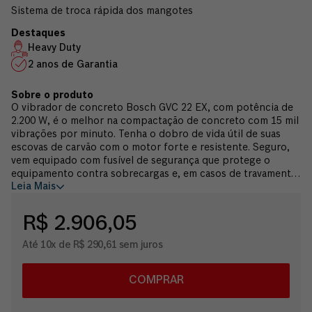
Sistema de troca rápida dos mangotes
Heavy Duty
2 anos de Garantia
O vibrador de concreto Bosch GVC 22 EX, com potência de
2.200 W, é o melhor na compactação de concreto com 15 mil
vibrações por minuto. Tenha o dobro de vida útil de suas
escovas de carvão com o motor forte e resistente. Seguro,
vem equipado com fusível de segurança que protege o
equipamento contra sobrecargas e, em casos de travamento
Leia Mais
do mangote, o dispositivo de segurança PRCD protege
contra choques elétricos. Permite a troca fácil do mangote
com o sistema de troca rápida. Indicado para uso industrial
R$ 2.906,05
possui selo Heavy Duty com 2 anos de garantia.
Até 10x de R$ 290,61 sem juros
COMPRAR