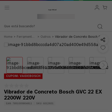
Que está buscando?
Ferramentas
Outros
Vibrador de Concreto Bosch GVC
a Cabo
22 EX 2200W 220V
CUPOM: VAIDEBOSCH
Vibrador de Concreto Bosch GVC 22 EX
2200W 220V
EAN
:
7891009804811
SKU
:
6012831