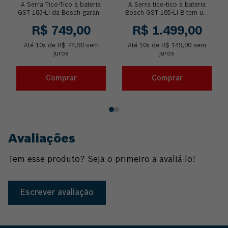
LÂMINA SEM BATERIA
BRUSHLESS SEM
A Serra Tico-Tico à bateria
A Serra tico-tico à bateria
BATERIA
GST 183-LI da Bosch garante
Bosch GST 185-LI B tem um
um desempenho excepcional
tamanho compacto e oferece
R$
749
,
00
R$
1
.
499
,
00
de corte graças ao seu
desempenho potente com
sistema mecânic...
seu motor Brushl...
Até
10
x de
R$
74
,
90
sem
Até
10
x de
R$
149
,
90
sem
juros
juros
Comprar
Comprar
Avaliações
Tem esse produto? Seja o primeiro a avaliá-lo!
Escrever avaliação