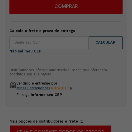
linha de corte livre de poeira. A Serra tico tico GST 185-LI B
inclui: 1 sapata de plástico, 1 protetor contra lascas e 1
COMPRAR
lâmina de serra T144D. Compatível com baterias e
carregadores Bosch de 18V; esta versão não inclui bateria.
Garantia 1 ano Bosch + 1 ano adicional fazendo o cadastro
no aplicativo BeConnected.
Calcule o frete e prazo de entrega
CALCULAR
Não sei meu CEP
Distribuidores oficiais autorizados Bosch que oferecem
produtos em sua região.
Vendido e entregue por
Minas Ferramentas
46
Entrega
Informe seu CEP
Mais opções de distribuidores e frete
(
1
)