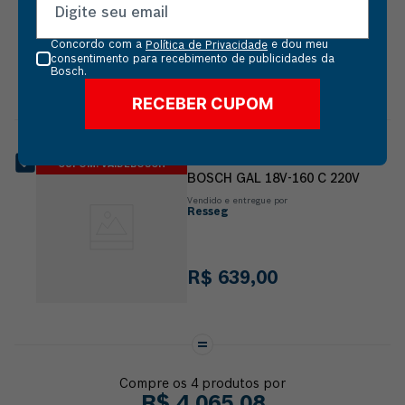
Concordo com a
e dou meu
Política de Privacidade
R$
1
.
846
,
21
consentimento para recebimento de publicidades da
Bosch.
RECEBER CUPOM
CARREGADOR DE BATERIA 18V
CUPOM: VAIDEBOSCH
BOSCH GAL 18V-160 C 220V
Vendido e entregue por
Resseg
R$
639
,
00
Compre os
4
produtos por