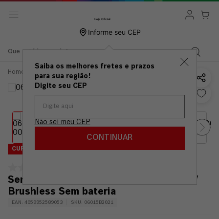
Informe seu CEP
Que está buscando?
Saiba os melhores fretes e prazos
Ferramentas
Serras
Serra
Serra tico tico Bosch GST
para sua região!
Bateria 12v
Tico
185-LI B 18V Brushless Sem
18v
Tico
bateria
Digite seu CEP
Não sei meu CEP
CONTINUAR
CUPOM: VAIDEBOSCH
Serra tico tico Bosch GST 185-LI B 18V
Brushless Sem bateria
EAN
:
4059952589053
SKU
:
06015B2021