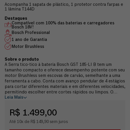
Acompanha 1 sapata de plástico, 1 protetor contra farpas e
1 lâmina T144D
Compatível com 100% das baterias e carregadores
Bosch 18V!
Bosch Professional
1 ano de Garantia
Motor Brushless
A Serra tico-tico à bateria Bosch GST 185-LI B tem um
tamanho compacto e oferece desempenho potente com seu
motor Brushless sem escovas de carvão, semelhante a uma
ferramenta a cabo. Conta com avanço pendular de 4 estágios
para cortar diferentes materiais e em diferentes velocidades,
permitindo escolher entre cortes rápidos ou limpos. O
Leia Mais
sistema SDS traz mais praticidade através da troca rápida de
lâminas de serra, sem necessidade de chaves ou ferramentas
adicionais. Seu design ergonômico conta com um punho
R$ 1.499,00
horizontal para facilitar aplicações verticais. Para um
trabalho mais limpo, seguro e saudável, possui interface de
Até 10x de R$ 149,90 sem juros
extração de poeira e função de sopro de ar para manter a