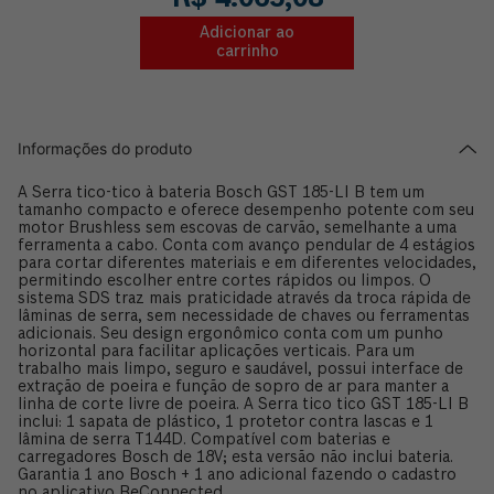
R$
4
.
065
,
08
Adicionar ao
carrinho
Informações do produto
A Serra tico-tico à bateria Bosch GST 185-LI B tem um
tamanho compacto e oferece desempenho potente com seu
motor Brushless sem escovas de carvão, semelhante a uma
ferramenta a cabo. Conta com avanço pendular de 4 estágios
para cortar diferentes materiais e em diferentes velocidades,
permitindo escolher entre cortes rápidos ou limpos. O
sistema SDS traz mais praticidade através da troca rápida de
lâminas de serra, sem necessidade de chaves ou ferramentas
adicionais. Seu design ergonômico conta com um punho
horizontal para facilitar aplicações verticais. Para um
trabalho mais limpo, seguro e saudável, possui interface de
extração de poeira e função de sopro de ar para manter a
linha de corte livre de poeira. A Serra tico tico GST 185-LI B
inclui: 1 sapata de plástico, 1 protetor contra lascas e 1
lâmina de serra T144D. Compatível com baterias e
carregadores Bosch de 18V; esta versão não inclui bateria.
Garantia 1 ano Bosch + 1 ano adicional fazendo o cadastro
no aplicativo BeConnected.