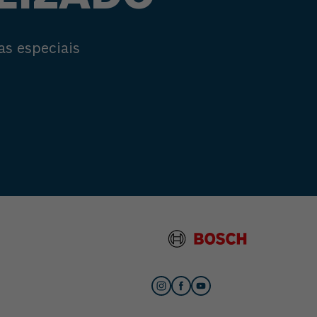
as especiais
s