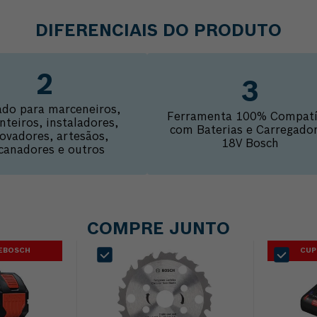
bateria. Compatível com todas as baterias 18V Bosch.
Garantia 1 ano Bosch.
DIFERENCIAIS DO PRODUTO
ado para marceneiros,
Ferramenta 100% Compatí
nteiros, instaladores,
com Baterias e Carregado
ovadores, artesãos,
18V Bosch
canadores e outros
COMPRE JUNTO
DEBOSCH
CUP