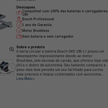
Compatível com 100% das baterias e carregadores
18V
Bosch Professional
1 ano de Garantia
Motor Brushless
Sem bateria e sem carregador
A serra circular à bateria Bosch GKS 185-LI possui um
desempenho impressionante devido ao motor
Brushless, sem escovas de carvão, que oferece mais vid
útil e o dobro de autonomia. Seu tamanho compacto e
peso mais leve permite um uso facilitado para cortes
mais precisos e limpos combinados com autonomia
Leia Mais
maximizada da bateria! Além disso, a serra circular à
bateria Bosch GKS 185-LI tem um baixo ruído e vibraçã
para um trabalho mais confortável. Ideal para cortes
retos em madeiras e indicado para marceneiros,
carpinteiros, instaladores, renovadores, artesãos,
encanadores e outros. Acompanha: 1 Guia paralelo, 1
Disco standard e manual. Produto não acompanha