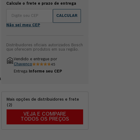
Calcule o frete e prazo de entrega
CALCULAR
Não sei meu CEP
Distribuidores oficiais autorizados Bosch
que oferecem produtos em sua região.
Vendido e entregue por
Chavenco
45
Entrega
Informe seu CEP
a
Mais opções de distribuidores e frete
(
2
)
o
VEJA E COMPARE
TODOS OS PREÇOS