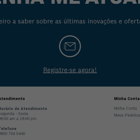
eiro a saber sobre as últimas inovações e ofert
Registre-se agora!
Atendimento
Minha Conta
Minha Conta
Horário de Atendimento
Segunda - Sexta
Meus Pedido
08:00 am a 18:00 pm
Telefone
0800 704 5446