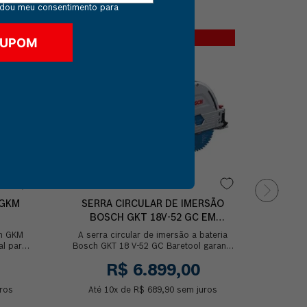
dou meu consentimento para
CUPOM: VAIDEBOSCH
SERRA
CUPOM
68 G
A Serr
BITURB
Serra
 GKM
SERRA CIRCULAR DE IMERSÃO
BOSCH GKT 18V-52 GC EM
MALETA SEM BATERIA
ch GKM
A serra circular de imersão a bateria
al para
Bosch GKT 18 V-52 GC Baretool garante
metais.
um trabalho com rendimento superior
R$
6
.
899
,
00
com o me...
ros
Até
10
x de
R$
689
,
90
sem juros
At