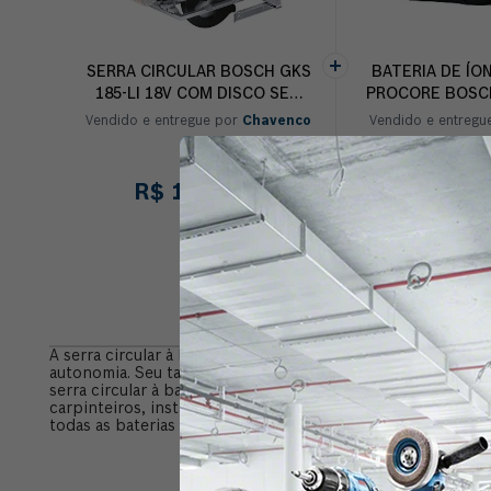
SERRA CIRCULAR BOSCH GKS
BATERIA DE ÍON
185-LI 18V COM DISCO SEM
PROCORE BOSCH
BATERIA
Vendido e entregue por
Chavenco
Vendido e entregu
R$
1
.
799
,
00
R$
86
Info
A serra circular à bateria Bosch GKS 185-LI possui um des
autonomia. Seu tamanho compacto e peso mais leve permite
serra circular à bateria Bosch GKS 185-LI tem um baixo ruí
carpinteiros, instaladores, renovadores, artesãos, encana
todas as baterias 18V Bosch. Garantia 1 ano Bosch.