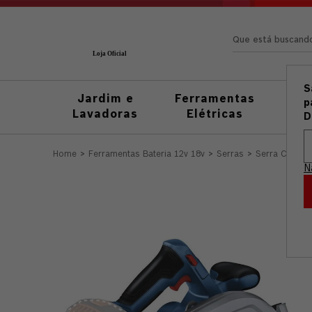
Que está busc
S
Jardim e
Ferramentas
Fer
p
Lavadoras
Elétricas
M
D
Ferramentas Bateria 12v 18v
Serras
Serra Circula
N