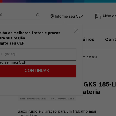
ando?
Informe seu CEP
Além d
aiba os melhores fretes e prazos
ramentas
Linha de
ara sua região!
Acessórios
Con
anuais
Medição
igite seu CEP
r
Serra Circular Bosch GKS 185-LI 18V com disco Sem bateria
ão sei meu CEP
CUPOM: VAIDEBOSCH
CONTINUAR
Serra Circular Bosch GKS 185-L
18V com disco Sem bateria
EAN
:
4059952610825
SKU
:
06016C12E1
Baixo ruído e vibração para um trabalho mais
confortável