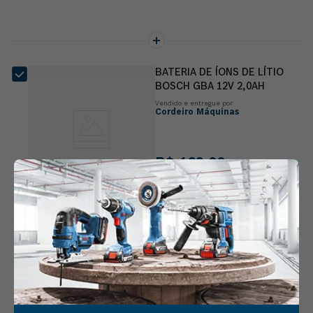
BATERIA DE ÍONS DE LÍTIO
BOSCH GBA 12V 2,0AH
Vendido e entregue por
Cordeiro Máquinas
R$
169
,
00
Compre os
4
produtos por
R$
2
.
257
,
65
Adicionar ao
carrinho