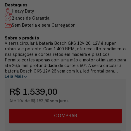
Heavy Duty
2 anos de Garantia
Sem Bateria e sem Carregador
A serra circular à bateria Bosch GKS 12V-26, 12V é super
robusta e potente. Com 1.400 RPM, oferece alto rendimento
nas aplicações e cortes retos em madeira e plásticos.
Permite cortes apenas com uma mão e motor otimizado para
até 26,5 mm profundidade de corte a 90°. A serra circular à
bateria Bosch GKS 12V-26 vem com luz led frontal para
Leia Mais
melhor visualização da linha de corte mesmo em ambientes
mais escuros. Ergonômica, a ferramenta oferece mais
conforto ao usuário e aplicações versáteis. Compacta, a
R$ 1.539,00
serra circular possui a melhor relação potência x tamanho e
garante cortes rápidos e precisos com total praticidade.
Até 10x de R$ 153,90 sem juros
Indicado para cortes retos em madeiras e plásticos. Ideal
para marceneiros, instaladores em geral, construtores,
carpinteiros, dentre outros. A serra circular à bateria Bosch
COMPRAR
GKS 12V-26 acompanha: 1 disco Optiline 85x15x1.1mm, 1
adaptador de extração de pó, 1 guia paralelo e manual.