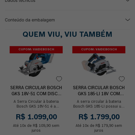
Dados técnicos
Conteúdo da embalagem
QUEM VIU, VIU TAMBÉM
CUPOM: VAIDEBOSCH
CUPOM: VAIDEBOSCH
SERRA CIRCULAR BOSCH
SERRA CIRCULAR BOSCH
GKS 18V-51 COM DISCO
GKS 185-LI 18V COM
30D SEM BATERIA
DISCO SEM BATERIA
A Serra Circular à bateria
A serra circular à bateria
Bosch GKS 18V-51 é a
Bosch GKS 185-LI possui um
escolha perfeita para quem
desempenho impressionante
R$
1
.
099
,
00
R$
1
.
799
,
00
busca potência, versatilidade
devido ao motor Brushless,
e robustez em u...
sem escovas d...
Até
10
x de
R$
109
,
90
sem
Até
10
x de
R$
179
,
90
sem
juros
juros