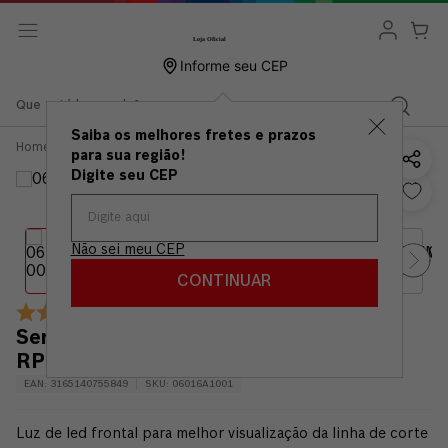
Informe seu CEP
Que está buscando?
Saiba os melhores fretes e prazos
Ferramentas
Serras
Serra
Serra circular Bosch GKS
para sua região!
Bateria 12v
Circular
12V-26 1400 RPM Sem
18v
bateria
Digite seu CEP
Não sei meu CEP
CONTINUAR
2
avaliações
Serra circular Bosch GKS 12V-26 1400
RPM Sem bateria
EAN
:
3165140755849
SKU
:
06016A1001
Luz de led frontal para melhor visualização da linha de corte