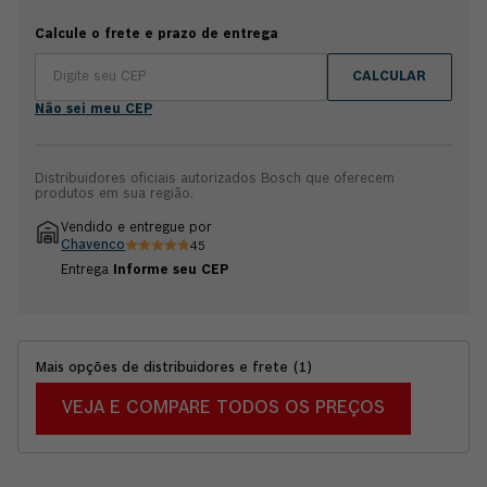
Produto não acompanha bateria. Compatível com toda as
baterias e carregadores 12V Bosch. Garantia 2 anos.
Calcule o frete e prazo de entrega
CALCULAR
Não sei meu CEP
Distribuidores oficiais autorizados Bosch que oferecem
produtos em sua região.
Vendido e entregue por
Chavenco
45
Entrega
Informe seu CEP
Mais opções de distribuidores e frete
(
1
)
VEJA E COMPARE TODOS OS PREÇOS