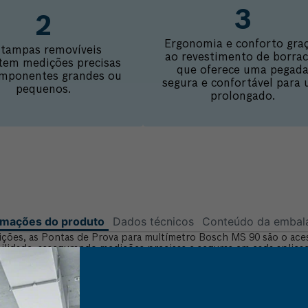
Ergonomia e conforto gra
 tampas removíveis
ao revestimento de borra
tem medições precisas
que oferece uma pegad
mponentes grandes ou
segura e confortável para 
pequenos.
prolongado.
rmações do produto
Dados técnicos
Conteúdo da emba
dições, as Pontas de Prova para multímetro Bosch MS 90 são o aces
rabilidade, assegurando medições precisas e seguras em cada apli
 para uso prolongado. As pontas de prova para multímetro Bosch
enores, oferecendo total versatilidade. Compatível com as fer
 Garfo Bosch GFM 1000-15, estas pontas de prova são a escolha
QUEM VIU, VIU TAMBÉM