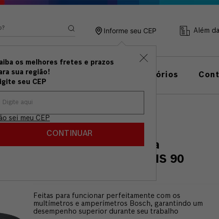
ando?
Informe seu CEP
Além d
aiba os melhores fretes e prazos
ramentas
Linha de
ara sua região!
Acessórios
Con
anuais
Medição
igite seu CEP
ara multimentro Bosch MS 90
ão sei meu CEP
CONTINUAR
Pontas de Prova para
multimentro Bosch MS 90
EAN
:
4053423503104
SKU
:
Feitas para funcionar perfeitamente com os
multímetros e amperímetros Bosch, garantindo um
desempenho superior durante seu trabalho