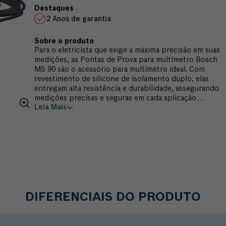
2 Anos de garantia
Para o eletricista que exige a máxima precisão em suas
medições, as Pontas de Prova para multímetro Bosch
MS 90 são o acessório para multímetro ideal. Com
revestimento de silicone de isolamento duplo, elas
entregam alta resistência e durabilidade, assegurando
medições precisas e seguras em cada aplicação.
Leia Mais
Também conta com revestimento de borracha
proporcionando uma aderência segura e confortável,
ideal para uso prolongado. As pontas de prova para
multímetro Bosch MS 90 foram projetadas com tampas
removíveis, permitindo medições precisas até mesmo
em componentes menores, oferecendo total
versatilidade. Compatível com as ferramentas Bosch
Multímetro Digital Bosch GDM 600-15, Alicate
Amperímetro Bosch GMC 600-15 e o Amperímetro de
Garfo Bosch GFM 1000-15, estas pontas de prova são a
DIFERENCIAIS DO PRODUTO
escolha perfeita para quem busca confiança e
desempenho.