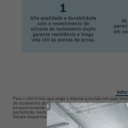
Alta qualidade e durabilidade
As
com o revestimento de
permi
silicone de isolamento duplo
em co
garante resistência e longa
vida útil às pontas de prova.
Info
Para o eletricista que exige a máxima precisão em suas me
de isolamento duplo, elas entregam alta resistência e du
proporcionando uma aderência segura e confortável, ideal
permitindo medições precisas até mesmo em componentes m
Alicate Amperímetro Bosch GMC 600-15 e o Amperímetro de