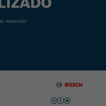
LIZADO
as especiais
s