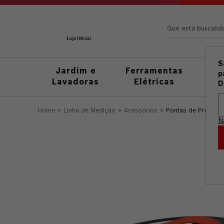
Que está busc
S
Jardim e
Ferramentas
Fer
p
Lavadoras
Elétricas
M
D
Linha de Medição
Acessórios
Pontas de Prova p
N