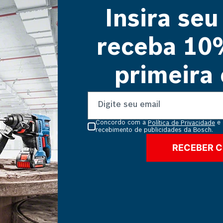
Insira seu
CUPOM: VAIDEBOSCH
receba 10
primeira
Concordo com a
e 
Política de Privacidade
recebimento de publicidades da Bosch.
RECEBER 
UA DE MEDIÇÃO BOSCH GR
ÓCULOS PARA LASER VE
240
BOSCH
ua de Medição Bosch GR 240 foi
O óculos para laser verde Bos
senvolvida para trabalhar em
desenvolvido para melhora
unto com todos os receptores
visibilidade do laser dos equip
R$
1
.
095
,
97
R$
81
,
56
Bosch (LR1, LR2, LR6...
de medição e det...
é
10
x de
R$
109
,
59
sem juros
Até
8
x de
R$
10
,
19
sem jur