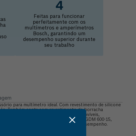
Feitas para funcionar
ças
perfeitamente com os
cha
multímetros e amperímetros
a
Bosch, garantindo um
uso
desempenho superior durante
seu trabalho
lagem
sório para multímetro ideal. Com revestimento de silicone
cação. Também conta com revestimento de borracha
 MS 90 foram projetadas com tampas removíveis,
ramentas Bosch Multímetro Digital Bosch GDM 600-15,
 perfeita para quem busca confiança e desempenho.