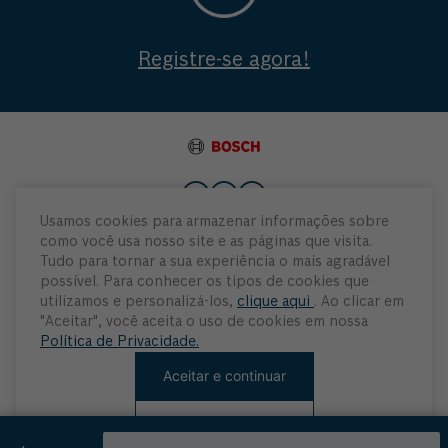
Registre-se agora!
Usamos cookies para armazenar informações sobre
como você usa nosso site e as páginas que visita.
Institucional
Tudo para tornar a sua experiência o mais agradável
possível. Para conhecer os tipos de cookies que
Atendimento
utilizamos e personalizá-los,
clique aqui
. Ao clicar em
"Aceitar", você aceita o uso de cookies em nossa
Política de Privacidade.
Minha Conta
Aceitar e continuar
Rejeitar cookies