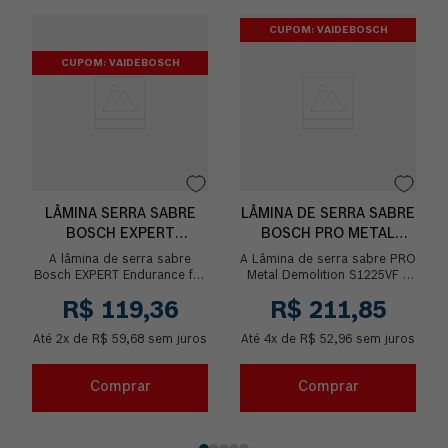
CUPOM: VAIDEBOSCH
CUPOM: VAIDEBOSCH
LÂMINA SERRA SABRE
LÂMINA DE SERRA SABRE
BOSCH EXPERT
BOSCH PRO METAL
S957CHM ENDU. VEHICLE
DEMOLITION S1225VF 5U
A lâmina de serra sabre
A Lâmina de serra sabre PRO
RESCUE
Bosch EXPERT Endurance for
Metal Demolition S1225VF é
Vehicle Rescue S957CHM
ideal para tubos e perfis
R$
119
,
36
R$
211
,
85
oferece a maior duração,
metálicos de espessura finas
rapidez e corte poder...
e grossas,...
Até
2
x de
R$
59
,
68
sem juros
Até
4
x de
R$
52
,
96
sem juros
Comprar
Comprar