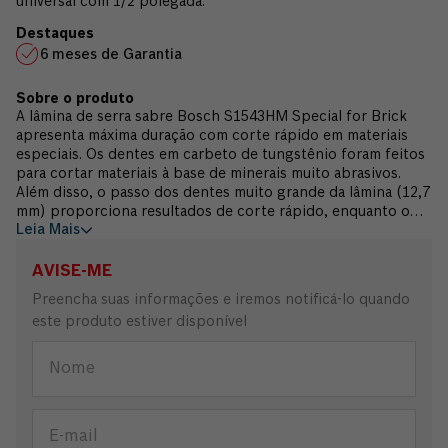
universal com 1/2 polegada.
6 meses de Garantia
A lâmina de serra sabre Bosch S1543HM Special for Brick
apresenta máxima duração com corte rápido em materiais
especiais. Os dentes em carbeto de tungstênio foram feitos
para cortar materiais à base de minerais muito abrasivos.
Além disso, o passo dos dentes muito grande da lâmina (12,7
mm) proporciona resultados de corte rápido, enquanto o
Leia Mais
corpo largo (23 mm) e o material do corpo com espessura
extra (1,5 mm) permitem máxima estabilidade. A lâmina
possui uma tira de dentes em carbeto de tungstênio,
AVISE-ME
soldada a um corpo em aço de carbono (HCS) muito
Preencha suas informações e iremos notificá-lo quando
elástico, que permite cortes mesmo em materiais abrasivos e
este produto estiver disponível
muito resistentes, tais como Poroton, ladrilhos ocos, tijolos
e semelhantes. O comprimento longo de 240 mm consegue
uma capacidade de corte até 150 mm. A lâmina de serra sabre
Bosch S1543HM pode ser usada com serras de movimento
alternativo de 1000 W com fios. Para utilização com serras
sabre com sistemas de hastes universais com 1/2 polegada.
Garantia 6 meses.