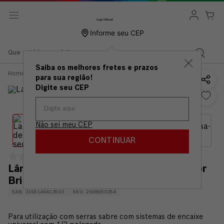
Informe seu CEP
Que está buscando?
Saiba os melhores fretes e prazos
Acessórios
Serrar
Lâmina
Lâmina de serra sabre
para sua região!
Serra
Bosch Special for Brick
Sabre
S1543HM
Digite seu CEP
Não sei meu CEP
CONTINUAR
Lâmina de serra sabre Bosch Special for
Brick S1543HM
EAN
:
3165140413503
SKU
:
2608650354
Para utilização com serras sabre com sistemas de encaixe