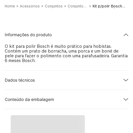
Acessórios
Conjuntos
Conjuntos
Kit p/poilr Bosch
de
com prato de
Acessórios
borracha, haste e
Mistos
boné pele
Informações do produto
O kit para polir Bosch é muito prático para hobistas.
Contém um prato de borracha, uma porca e um boné de
pele para fazer o polimento com uma parafusadeira. Garantia
6 meses Bosch.
Dados técnicos
Conteúdo da embalagem