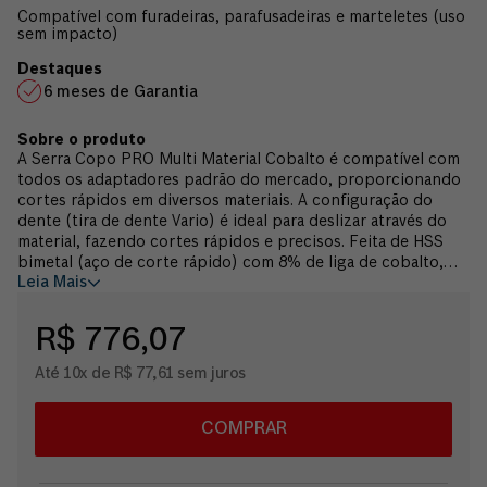
Compatível com furadeiras, parafusadeiras e marteletes (uso
sem impacto)
6 meses de Garantia
A Serra Copo PRO Multi Material Cobalto é compatível com
todos os adaptadores padrão do mercado, proporcionando
cortes rápidos em diversos materiais. A configuração do
dente (tira de dente Vario) é ideal para deslizar através do
material, fazendo cortes rápidos e precisos. Feita de HSS
bimetal (aço de corte rápido) com 8% de liga de cobalto,
Leia Mais
esta serra copo apresenta menor risco de quebra de dente e
maior resistência ao calor, garantindo um corte duradouro.
Esta serra copo é ideal para cortar madeira, metal e
R$ 776,07
plásticos, sendo compatível com furadeiras, parafusadeiras e
marteletes (uso sem impacto). Possui 2x mais vida útil do
Até 10x de R$ 77,61 sem juros
que a serra copo 2608580419 da Bosch. O jogo vem em
maleta plástica e acompanha 11 Serras Copo PRO Multi
Matéria Cobalto 19 / 22 / 25 / 29 / 35 / 38 / 44 / 51 / 57 / 64 /
COMPRAR
76, 1 suporte hexagonal para serras copo com broca guia
HSS-G ø até 30 mm, 1 suporte hexagonal para serras copo