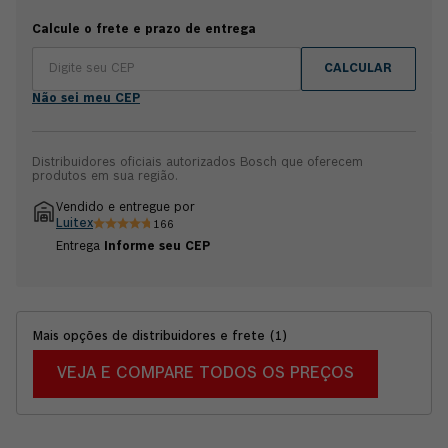
com broca guia HSS-G ø a partir de 32 mm, 1 chave allen 4
mm e 1 chave de fenda 1 mm. Garantia de 6 meses Bosch.
Calcule o frete e prazo de entrega
CALCULAR
Não sei meu CEP
Distribuidores oficiais autorizados Bosch que oferecem
produtos em sua região.
Vendido e entregue por
Luitex
166
Entrega
Informe seu CEP
Mais opções de distribuidores e frete
(
1
)
VEJA E COMPARE TODOS OS PREÇOS