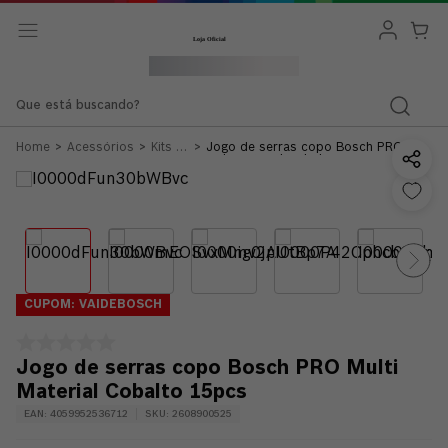
Que está buscando?
Acessórios
Kits e
Jogo de serras copo Bosch PRO
Jogos
Multi Material Cobalto 15pcs
CUPOM: VAIDEBOSCH
Jogo de serras copo Bosch PRO Multi
Material Cobalto 15pcs
EAN
:
4059952536712
SKU
:
2608900525