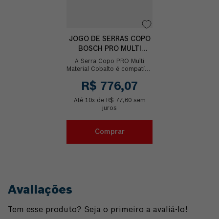
JOGO DE SERRAS COPO
BOSCH PRO MULTI
MATERIAL COBALTO
A Serra Copo PRO Multi
15PCS
Material Cobalto é compatível
com todos os adaptadores
R$
776
,
07
padrão do mercado,
proporcionando cortes r...
Até
10
x de
R$
77
,
60
sem
juros
Comprar
Avaliações
Tem esse produto? Seja o primeiro a avaliá-lo!