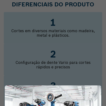
DIFERENCIAIS DO PRODUTO
Cortes em diversos materiais como madeira,
metal e plásticos.
Configuração de dente Vario para cortes
rápidos e precisos
Feita de HSS bimetal com 8% de liga de
cobalto