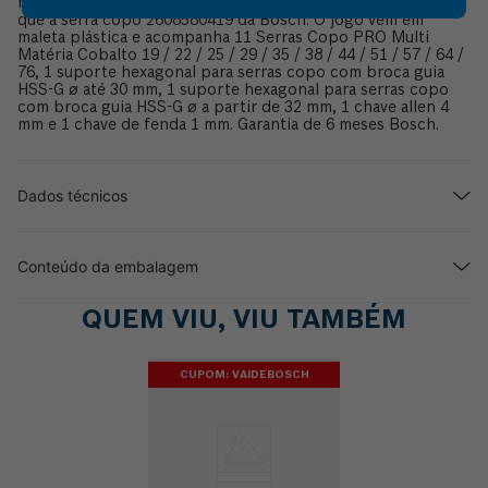
marteletes (uso sem impacto). Possui 2x mais vida útil do
que a serra copo 2608580419 da Bosch. O jogo vem em
maleta plástica e acompanha 11 Serras Copo PRO Multi
Matéria Cobalto 19 / 22 / 25 / 29 / 35 / 38 / 44 / 51 / 57 / 64 /
76, 1 suporte hexagonal para serras copo com broca guia
HSS-G ø até 30 mm, 1 suporte hexagonal para serras copo
com broca guia HSS-G ø a partir de 32 mm, 1 chave allen 4
mm e 1 chave de fenda 1 mm. Garantia de 6 meses Bosch.
Dados técnicos
Conteúdo da embalagem
QUEM VIU, VIU TAMBÉM
CUPOM: VAIDEBOSCH