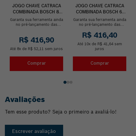
JOGO CHAVE CATRACA
JOGO CHAVE CATRACA
COMBINADA BOSCH 8-
COMBINADA BOSCH 6-
19MM 8 UNIDADES
19MM 12 UNIDADES
Garanta sua ferramenta ainda
Garanta sua ferramenta ainda
no pré-lançamento das
no pré-lançamento das
Ferramentas Manuais Bosch.
Ferramentas Manuais Bosch.
R$
416
,
40
Agilize suas tarefas e
Agilize suas tarefas e
R$
416
,
90
conquiste resul...
conquiste resul...
Até
10
x de
R$
41
,
64
sem
Até
8
x de
R$
52
,
11
sem juros
juros
Comprar
Comprar
Avaliações
Tem esse produto? Seja o primeiro a avaliá-lo!
Escrever avaliação