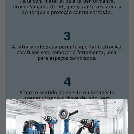
Feita com material de alta performance,
Cromo-Vanádio (Cr-V), que garante resistência
ao torque e proteção contra corrosão.
A catraca integrada permite apertar e afrouxar
parafusos sem remover a ferramenta, ideal
para espaços confinados.
Altere o sentido de aperto ou desaperto
apenas virando a chave de lado, sem
necessidade de travas manuais