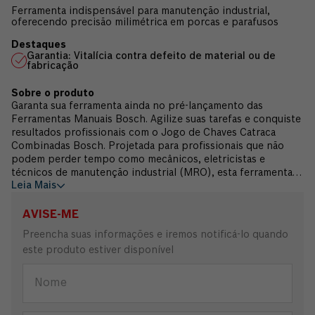
Ferramenta indispensável para manutenção industrial,
oferecendo precisão milimétrica em porcas e parafusos
Garantia: Vitalícia contra defeito de material ou de
fabricação
Garanta sua ferramenta ainda no pré-lançamento das
Ferramentas Manuais Bosch. Agilize suas tarefas e conquiste
resultados profissionais com o Jogo de Chaves Catraca
Combinadas Bosch. Projetada para profissionais que não
podem perder tempo como mecânicos, eletricistas e
técnicos de manutenção industrial (MRO), esta ferramenta
Leia Mais
une a força da boca fixa com a agilidade da catraca em um
único corpo. A chave combinada com catraca permite o
movimento contínuo sem a necessidade de retirar a
AVISE-ME
ferramenta do parafuso ou porca, sendo a solução ideal para
Preencha suas informações e iremos notificá-lo quando
trabalhos em locais de difícil acesso. Fabricada em aço
este produto estiver disponível
cromo vanádio de alta qualidade e com um sofisticado
acabamento cromado fosco, a Chave Catraca Combinada
Bosch é sinônimo de resistência extrema e durabilidade
contra a corrosão. Sua catraca mecânica é integrada à
extremidade "estrela", permitindo que você aplique torque