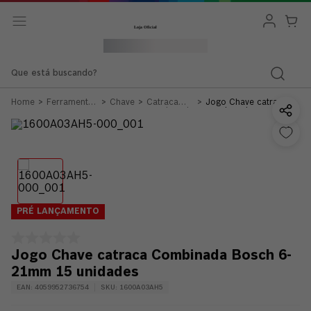
Que está buscando?
Ferramentas
Chave
Catraca
Jogo Chave catraca
Manuais
Combinada
Combinada Bosch 6-
21mm 15 unidades
PRÉ LANÇAMENTO
Jogo Chave catraca Combinada Bosch 6-
21mm 15 unidades
EAN
:
4059952736754
SKU
:
1600A03AH5