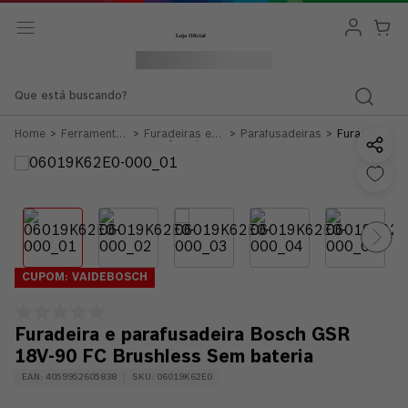
Que está buscando?
Ferramentas
Furadeiras e
Parafusadeiras
Furadeira
Bateria 12v
Parafusadeiras
e
18v
parafusadeir
Bosch
GSR 18V-
90 FC
Brushless
Sem
bateria
CUPOM: VAIDEBOSCH
Furadeira e parafusadeira Bosch GSR
18V-90 FC Brushless Sem bateria
EAN
:
4059952605838
SKU
:
06019K62E0