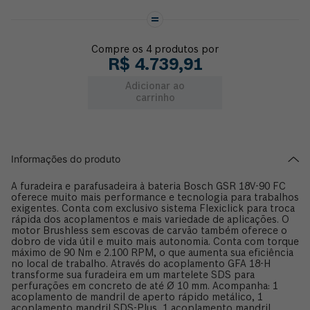
Compre os
4
produtos por
R$
4
.
739
,
91
Adicionar ao
carrinho
Informações do produto
A furadeira e parafusadeira à bateria Bosch GSR 18V-90 FC
oferece muito mais performance e tecnologia para trabalhos
exigentes. Conta com exclusivo sistema Flexiclick para troca
rápida dos acoplamentos e mais variedade de aplicações. O
motor Brushless sem escovas de carvão também oferece o
dobro de vida útil e muito mais autonomia. Conta com torque
máximo de 90 Nm e 2.100 RPM, o que aumenta sua eficiência
no local de trabalho. Através do acoplamento GFA 18-H
transforme sua furadeira em um martelete SDS para
perfurações em concreto de até Ø 10 mm. Acompanha: 1
acoplamento de mandril de aperto rápido metálico, 1
acoplamento mandril SDS-Plus, 1 acoplamento mandril