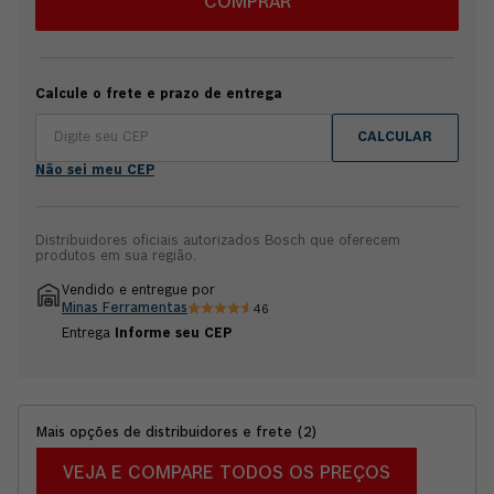
pelo diferencial de ser totalmente compatível com as
COMPRAR
baterias 18V da Bosch. Esse é um benefício presente em
todos os sistemas de ferramentas à bateria da Bosch, em que
você tem 100% de compatibilidade entre qualquer
ferramenta, bateria ou carregador desde que sejam da
Calcule o frete e prazo de entrega
mesma voltagem. Todos os itens citados anteriormente
podem ser vendidos separadamente para maximizar a
CALCULAR
flexibilidade de uso e aumentar as suas possibilidades na
hora da compra. Este produto não acompanha bateria.
Não sei meu CEP
Possui Garantia 2 anos Bosch + 1 ano adicional fazendo o
cadastro no aplicativo BeConnected.
Distribuidores oficiais autorizados Bosch que oferecem
produtos em sua região.
Vendido e entregue por
Minas Ferramentas
46
Entrega
Informe seu CEP
Mais opções de distribuidores e frete
(
2
)
VEJA E COMPARE TODOS OS PREÇOS