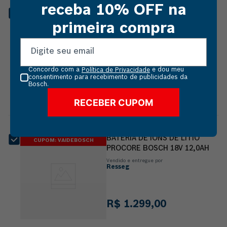
receba 10% OFF na
CARREGADOR DE BATERIA 18V
CUPOM: VAIDEBOSCH
BOSCH GAL 18V-160 C 220V
primeira compra
Vendido e entregue por
Resseg
Concordo com a
e dou meu
Política de Privacidade
R$
639
,
00
consentimento para recebimento de publicidades da
Bosch.
RECEBER CUPOM
BATERIA DE ÍONS DE LÍTIO
CUPOM: VAIDEBOSCH
PROCORE BOSCH 18V 12,0AH
Vendido e entregue por
Resseg
R$
1
.
299
,
00