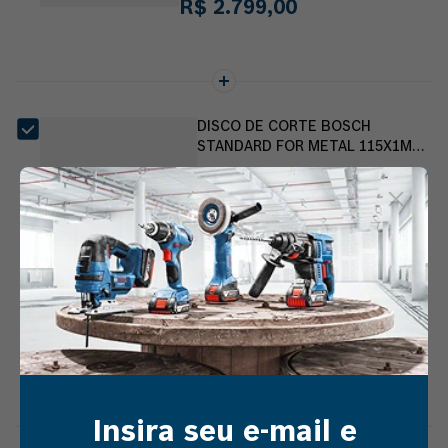
R$
2
.
799
,
00
DISCO DE CORTE BOSCH
STANDARD FOR METAL 115X1MM
RETO
Vendido e entregue por
Resseg
R$
2
,
91
Escolha uma opção
Escolha uma opção
Insira seu e-mail e