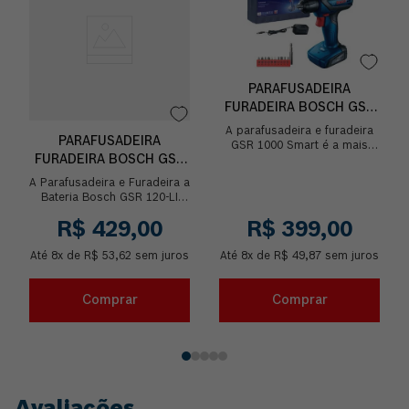
PARAFUSADEIRA
FURADEIRA BOSCH GSR
1000 SMART 12V
A parafusadeira e furadeira
PARAFUSADEIRA
BATERIA E MALETA
GSR 1000 Smart é a mais
FURADEIRA BOSCH GSR
compacta da categoria, com
apenas 0,9 kg, ideal para
120-LI 12V 1 BATERIA E
A Parafusadeira e Furadeira a
transportar no ...
MALETA
Bateria Bosch GSR 120-LI
vem com baterias de 2,0Ah!
R$
429
,
00
R$
399
,
00
A maior autonomia da
categoria, garant...
Até
8
x de
R$
53
,
62
sem juros
Até
8
x de
R$
49
,
87
sem juros
Comprar
Comprar