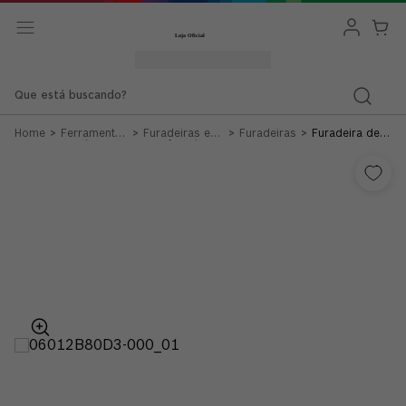
Que está buscando?
Ferramentas
Furadeiras e
Furadeiras
Furadeira de
a Cabo
Parafusadeiras
Impacto
Bosch GSB 13
RE-X23 750W