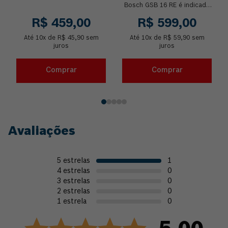
menor vibração e ...
Bosch GSB 16 RE é indicada
para os trabalhos mais
R$
459
,
00
R$
599
,
00
exigentes. É a primeira
furadeira da categoria ...
Até
10
x de
R$
45
,
90
sem
Até
10
x de
R$
59
,
90
sem
juros
juros
Comprar
Comprar
Avaliações
5
estrelas
1
4
estrelas
0
3
estrelas
0
2
estrelas
0
1
estrela
0