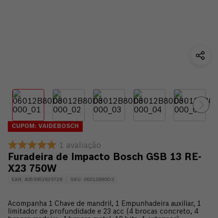
CUPOM: VAIDEBOSCH
1
avaliação
Furadeira de Impacto Bosch GSB 13 RE-
X23 750W
EAN
:
4059952629728
SKU
:
06012B80D3
Acompanha 1 Chave de mandril, 1 Empunhadeira auxiliar, 1
limitador de profundidade e 23 acc (4 brocas concreto, 4