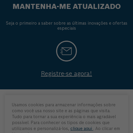
MANTENHA-ME ATUALIZADO
Seja o primeiro a saber sobre as últimas inovações e ofertas
especiais
Registre-se agora!
Usamos cookies para armazenar informações sobre
como você usa nosso site e as páginas que visita.
Tudo para tornar a sua experiência o mais agradável
possível. Para conhecer os tipos de cookies que
utilizamos e personalizá-los,
clique aqui
. Ao clicar em
Institucional