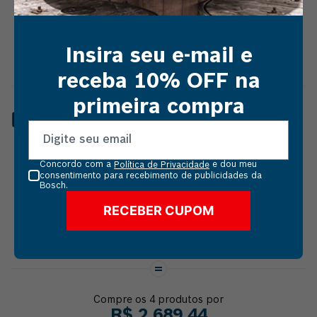
R$
1
.
279
,
00
Insira seu e-mail e
receba 10% OFF na
primeira compra
TALHADEIRA BOSCH SDS-
CUPOM: VAIDEBOSCH
PLUS MMPP 20 X 250 MM
Vendido e entregue por
Resseg Sul
Concordo com a
e dou meu
Política de Privacidade
consentimento para recebimento de publicidades da
Bosch.
RECEBER CUPOM
R$
32
,
44
Compre os
4
produtos por
R$
2
.
689
,
44