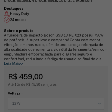
brocas madeira, 4 brocas metal, 10 bits, 1 extensor)
Heavy Duty
24 meses
A furadeira de impacto Bosch GSB 13 RE-X23 possui 750W
de potência, é super leve e compacta! Conta com menor
vibração e menos ruído, além de uma carcaça reforçada de
alta qualidade que aumenta a vida útil da ferramenta.Vem com
empunhadura emborrachada para o agarre seguro e
confortável, reduzindo a fadiga do usuário ao final do dia.
Leia Mais
Além disso, possui interruptor de velocidade variável e
botão trava para trabalhos contínuos. É indicada para
perfuração em concreto, alvenaria, madeira e metal com e
R$ 459,00
sem impacto. Ideal para pedreiros, marceneiros,
carpinteiros, instaladores em geral, vidraceiros, oficinas de
Até 10x de R$ 45,90 sem juros
manutenção, serralheiros, eletricistas e calheiros. A furadeira
de impacto Bosch GSB 13 RE-X23 acompanha: 1 chave de
Voltagem
mandril, 1 empunhadeira auxiliar, 1 limitador de
profundidade, manual e 23 acessórios (4 brocas para
127V
concreto, 4 brocas para madeira, 4 brocas para metal, 10
bits, 1 extensor). Garantia 2 anos Bosch.