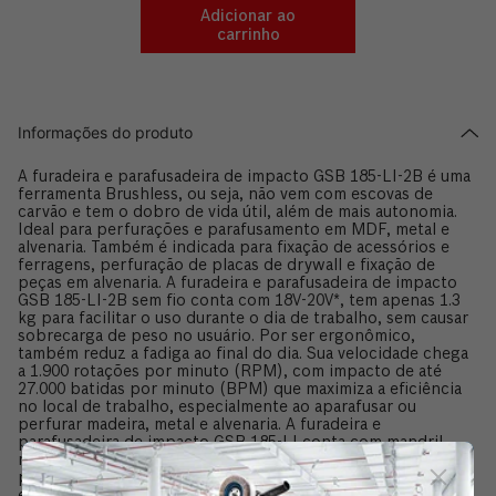
Adicionar ao
carrinho
Informações do produto
A furadeira e parafusadeira de impacto GSB 185-LI-2B é uma
ferramenta Brushless, ou seja, não vem com escovas de
carvão e tem o dobro de vida útil, além de mais autonomia.
Ideal para perfurações e parafusamento em MDF, metal e
alvenaria. Também é indicada para fixação de acessórios e
ferragens, perfuração de placas de drywall e fixação de
peças em alvenaria. A furadeira e parafusadeira de impacto
GSB 185-LI-2B sem fio conta com 18V-20V*, tem apenas 1.3
kg para facilitar o uso durante o dia de trabalho, sem causar
sobrecarga de peso no usuário. Por ser ergonômico,
também reduz a fadiga ao final do dia. Sua velocidade chega
a 1.900 rotações por minuto (RPM), com impacto de até
27.000 batidas por minuto (BPM) que maximiza a eficiência
no local de trabalho, especialmente ao aparafusar ou
perfurar madeira, metal e alvenaria. A furadeira e
parafusadeira de impacto GSB 185-LI conta com mandril
metálico super robusto e com diâmetro máximo de
perfuração de 35 mm em madeira, 10 mm em metal e 10 mm
em alvenaria. Ideal para marceneiros, montadores de móveis,