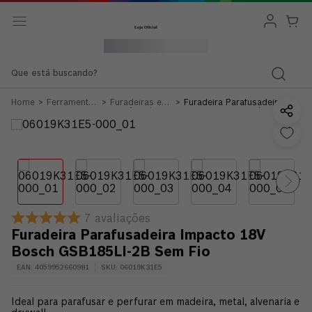
Que está buscando?
Ferramentas
Furadeiras e
Furadeira Parafusadeira
Bateria 12v
Parafusadeiras
Impacto 18V Bosch
18v
GSB185LI-2B Sem Fio
7
avaliações
Furadeira Parafusadeira Impacto 18V
Bosch GSB185LI-2B Sem Fio
EAN
:
4059952660981
SKU
:
06019K31E5
Ideal para parafusar e perfurar em madeira, metal, alvenaria e