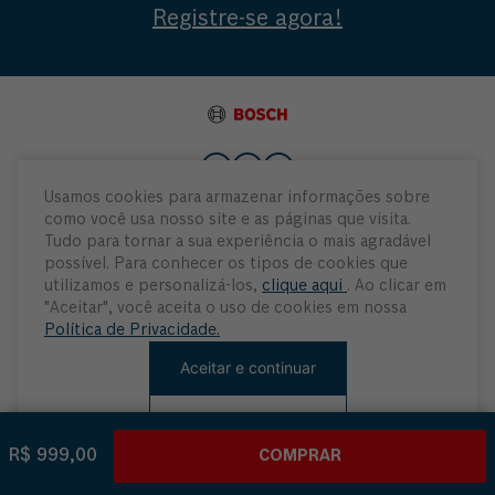
Registre-se agora!
Usamos cookies para armazenar informações sobre
como você usa nosso site e as páginas que visita.
Institucional
Tudo para tornar a sua experiência o mais agradável
possível. Para conhecer os tipos de cookies que
Atendimento
utilizamos e personalizá-los,
clique aqui
. Ao clicar em
"Aceitar", você aceita o uso de cookies em nossa
Política de Privacidade.
Minha Conta
Aceitar e continuar
Rejeitar cookies
R$ 999,00
COMPRAR
© Robert Bosch Ltda, 2021. Todos os direitos reservados.