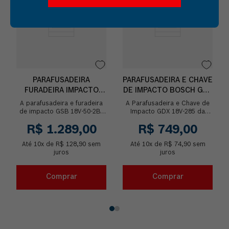
PARAFUSADEIRA
PARAFUSADEIRA E CHAVE
FURADEIRA IMPACTO
DE IMPACTO BOSCH GDX
BOSCH GSB 18V-50 2BAT
18V-285 285NM 2800RPM
A parafusadeira e furadeira
A Parafusadeira e Chave de
+ 23AC
SB
de impacto GSB 18V-50-2BX
Impacto GDX 18V-285 da
Bosch com 23 Acessórios,
Bosch é uma ferramenta de
R$
1
.
289
,
00
R$
749
,
00
de 18V possui motor
grande potência,
Brushless (sem escova...
versatilidade e precisão, p...
Até
10
x de
R$
128
,
90
sem
Até
10
x de
R$
74
,
90
sem
juros
juros
Comprar
Comprar