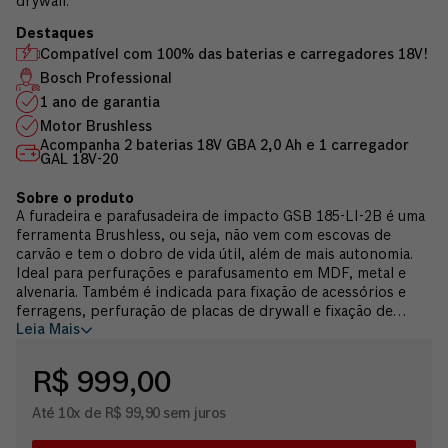
drywall.
Compatível com 100% das baterias e carregadores 18V!
Bosch Professional
1 ano de garantia
Motor Brushless
Acompanha 2 baterias 18V GBA 2,0 Ah e 1 carregador
GAL 18V-20
A furadeira e parafusadeira de impacto GSB 185-LI-2B é uma
ferramenta Brushless, ou seja, não vem com escovas de
carvão e tem o dobro de vida útil, além de mais autonomia.
Ideal para perfurações e parafusamento em MDF, metal e
alvenaria. Também é indicada para fixação de acessórios e
ferragens, perfuração de placas de drywall e fixação de
Leia Mais
peças em alvenaria. A furadeira e parafusadeira de impacto
GSB 185-LI-2B sem fio conta com 18V-20V*, tem apenas 1.3
kg para facilitar o uso durante o dia de trabalho, sem causar
R$ 999,00
sobrecarga de peso no usuário. Por ser ergonômico,
também reduz a fadiga ao final do dia. Sua velocidade chega
Até 10x de R$ 99,90 sem juros
a 1.900 rotações por minuto (RPM), com impacto de até
27.000 batidas por minuto (BPM) que maximiza a eficiência