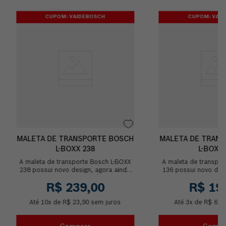
CUPOM: VAIDEBOSCH
CUPOM: VAI
MALETA DE TRANSPORTE BOSCH
MALETA DE TRAN
L-BOXX 238
L-BOXX 
A maleta de transporte Bosch L-BOXX
A maleta de transpor
238 possui novo design, agora ainda
136 possui novo desi
mais prática e acessível! É ideal para
mais prática e acessí
R$
239
,
00
R$
19
organizar...
organizar
Até
10
x de
R$
23
,
90
sem juros
Até
3
x de
R$
66
,