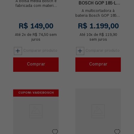
A bolsa média Bosch é
BOSCH GOP 185-LI
fabricada com material
18V BRUSHLESS SEM
de nylon super resistente
A multicortadora à
BATERIA
e tem capacidade de até
bateria Bosch GOP 185-LI
15kg para carregar suas
é ideal para ter mais
R$
149
,
00
R$
1
.
199
,
00
f...
autonomia e
performance no trabalho,
Até
2
x de
R$
74
,
50
sem
com menos manuten...
Até
10
x de
R$
119
,
90
juros
sem juros
Comprar
Comprar
CUPOM: VAIDEBOSCH