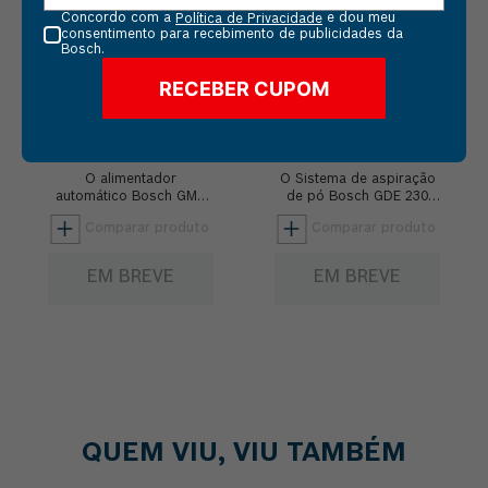
Concordo com a
e dou meu
Política de Privacidade
consentimento para recebimento de publicidades da
Bosch.
RECEBER CUPOM
ALIMENTADOR
SISTEMA DE
AUTOMÁTICO
ASPIRAÇÃO DE PÓ
PARAFUSADEIRA
BOSCH GDE 230 FC-S
O alimentador
O Sistema de aspiração
DRYWALL BOSCH
automático Bosch GMA
de pó Bosch GDE 230
55 é a melhor solução
FC-S para
GMA 55 SEM BATERIA
para parafusamentos em
esmerilhadeiras de 9" é
drywall. Oferece até 70%
extremamente eficiente.
de redução no t...
Tem alta capacidade...
EM BREVE
EM BREVE
QUEM VIU, VIU TAMBÉM