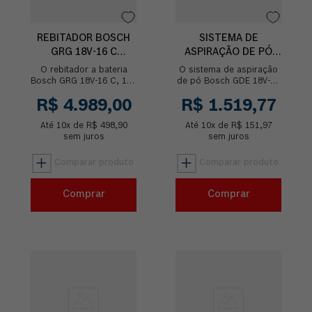
REBITADOR BOSCH
SISTEMA DE
GRG 18V-16 C
ASPIRAÇÃO DE PÓ
BRUSHLESS SEM
BOSCH PARA
O rebitador a bateria
O sistema de aspiração
BATERIA
MARTELETE GDE
Bosch GRG 18V-16 C, 18V
de pó Bosch GDE 18V-16
é potente e versátil, ideal
para perfurações com
18V-16
R$
4
.
989
,
00
R$
1
.
519
,
77
para aplicar rebites de
martelete à bateria GBH
forma rápida e prática...
18V-26, possui filtro HEPA
Até
10
x de
R$
498
,
90
Até
10
x de
qu...
R$
151
,
97
sem juros
sem juros
Comprar
Comprar