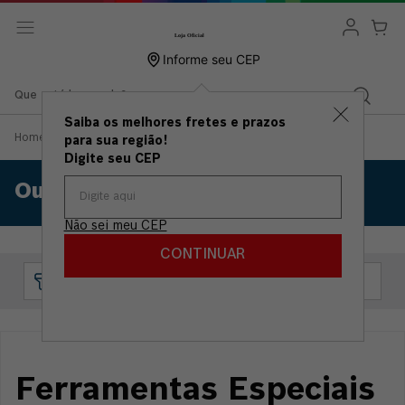
Informe seu CEP
Que está buscando?
Saiba os melhores fretes e prazos
Home
>
Ferramentas Bateria 12v 18v
>
Outros
para sua região!
Digite seu CEP
Outros
Não sei meu CEP
CONTINUAR
Ferramentas Especiais