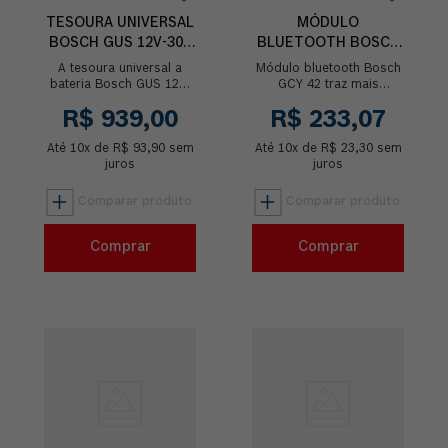
TESOURA UNIVERSAL
MÓDULO
BOSCH GUS 12V-300
BLUETOOTH BOSCH
SEM BATERIA
GCY 42 CONECTA
A tesoura universal a
Módulo bluetooth Bosch
COM O CELULAR
bateria Bosch GUS 12V-
GCY 42 traz mais
300 permite o corte em
facilidade de uso da sua
R$
939
,
00
R$
233
,
07
diferentes materiais
ferramenta através da
como couro, papel,
conectividade com seu
Até
10
pisos vinílic...
x de
R$
93
,
90
sem
Até
10
x de
celular. Ut...
R$
23
,
30
sem
juros
juros
Comprar
Comprar