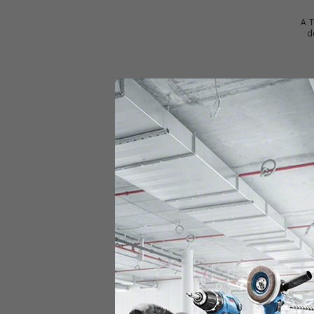
A 
d
ac