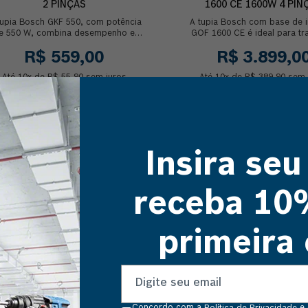
2 PINÇAS
1600 CE 1600W 4 PIN
Tupia Bosch GKF 550, com potência
A tupia Bosch com base de 
e 550 W, combina desempenho e
GOF 1600 CE é ideal para tr
abamento com base transparente.
que requerem imersão na pe
R$
559
,
00
R$
3
.
899
,
0
Mais potente e leve...
trabalhada ou qu...
Até
10
x de
R$
55
,
90
sem juros
Até
10
x de
R$
389
,
90
sem 
Comprar
Comprar
Insira seu
receba 10
primeira
QUEM VIU, VIU TAMBÉM
Concordo com a
e 