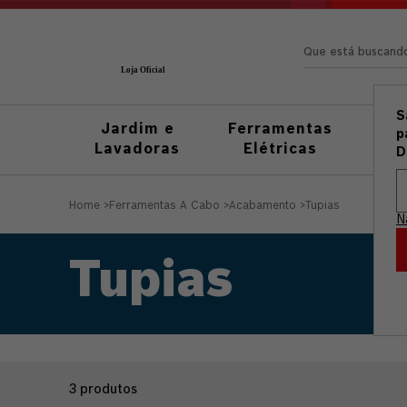
Que está busc
S
Jardim e
Ferramentas
Fer
p
Lavadoras
Elétricas
M
D
Home
>
Ferramentas A Cabo
>
Acabamento
>
Tupias
N
Tupias
3
produtos