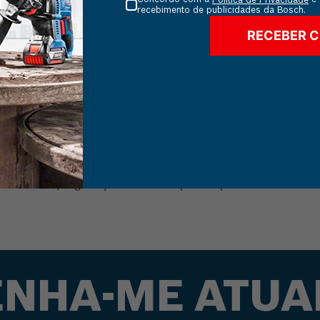
Política de Privacidade
recebimento de publicidades da Bosch.
RECEBER 
o acabamento profissional. Ela oferece potência constante e inin
ongos.
tes finos de profundidade, garantindo que cada corte seja exato
 a madeira.
rabilidade, segurança e o controle preciso para elevar o nível e
NHA-ME ATUA