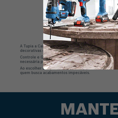
A Tupia a Cabo Bosch é essencial para a marcenaria e 
decorativas e fazer ranhuras precisas em trabalhos l
Controle e Qualidade: Nossas tupias contam com ajus
necessária para cortes suaves e limpos, sem queimar
Ao escolher a Tupia Bosch com fio, você investe em du
quem busca acabamentos impecáveis.
MANTE