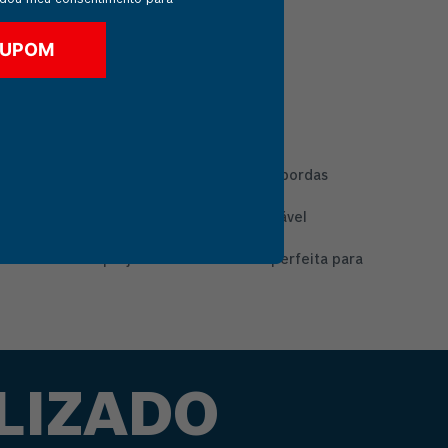
CUPOM
terrupta, ideal para rotear perfis, criar bordas
. O motor robusto oferece a rotação estável
stético do seu projeto. É a ferramenta perfeita para
LIZADO