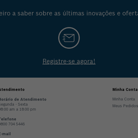
eiro a saber sobre as últimas inovações e ofert
Registre-se agora!
Atendimento
Minha Conta
Minha Conta
Horário de Atendimento
Segunda - Sexta
Meus Pedido
08:00 am a 18:00 pm
Telefone
0800 704 5446
E-mail