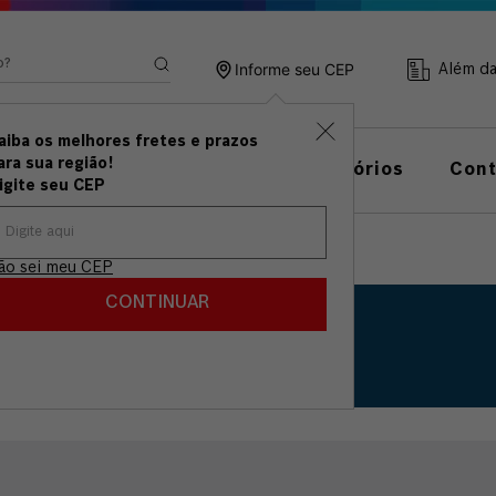
ando?
Informe seu CEP
Além d
aiba os melhores fretes e prazos
ramentas
Linha de
ara sua região!
Acessórios
Con
anuais
Medição
igite seu CEP
ão sei meu CEP
CONTINUAR