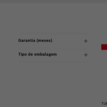
Garantia (meses)
12
(
2
)
Tipo de embalagem
24
(
1
)
Caixa de papelão
(
3
)
TU