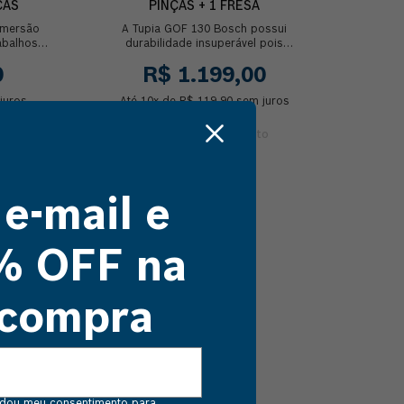
ÇAS
PINÇAS + 1 FRESA
imersão
A Tupia GOF 130 Bosch possui
abalhos
durabilidade insuperável pois
ça a ser
acompanha sistema de proteção
0
R$
1
.
199
,
00
contra sobrecarga, auxiliando o...
juros
Até
10
x de
R$
119
,
90
sem juros
Comprar
 e-mail e
% OFF na
 compra
dou meu consentimento para