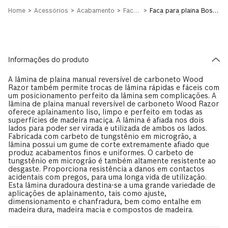
Acessórios
Acabamento
Faca
Faca para plaina Bosch
Para
Carbeto de
Plaina
tungstênioTCT
82x5,5mm 10u
Informações do produto
A lâmina de plaina manual reversível de carboneto Wood
Razor também permite trocas de lâmina rápidas e fáceis com
um posicionamento perfeito da lâmina sem complicações. A
lâmina de plaina manual reversível de carboneto Wood Razor
oferece aplainamento liso, limpo e perfeito em todas as
superfícies de madeira maciça. A lâmina é afiada nos dois
lados para poder ser virada e utilizada de ambos os lados.
Fabricada com carbeto de tungstênio em microgrão, a
lâmina possui um gume de corte extremamente afiado que
produz acabamentos finos e uniformes. O carbeto de
tungstênio em microgrão é também altamente resistente ao
desgaste. Proporciona resistência a danos em contactos
acidentais com pregos, para uma longa vida de utilização.
Esta lâmina duradoura destina-se a uma grande variedade de
aplicações de aplainamento, tais como ajuste,
dimensionamento e chanfradura, bem como entalhe em
madeira dura, madeira macia e compostos de madeira.