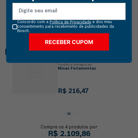
R$
405
,
52
Concordo com a
e dou meu
Política de Privacidade
consentimento para recebimento de publicidades da
Bosch.
RECEBER CUPOM
DISCO DE CORTE DIAMANTADO
BOSCH EXPERT BOSCH X-LOCK
115MM
Vendido e entregue por
Minas Ferramentas
R$
216
,
47
Compre os
4
produtos por
R$
2
.
109
,
86