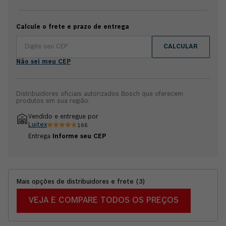
interruptor Tri-Control que evita acionamento involuntário
da esmerilhadeira, aumentando a segurança do operador.
Este modelo é leve e vem com punho antivibração,
Calcule o frete e prazo de entrega
permitindo aumento do controle da ferramenta durante o
uso e mais conforto ao operador. Acompanha: 1 punho
CALCULAR
antivibração, 1 chave de aperto, 1 porca de apoio, 1 porca
de aperto, 1 Capa protetora e manual. Garantia 2 anos
Não sei meu CEP
Bosch.
Distribuidores oficiais autorizados Bosch que oferecem
produtos em sua região.
Vendido e entregue por
Luitex
166
Entrega
Informe seu CEP
Mais opções de distribuidores e frete
(
3
)
VEJA E COMPARE TODOS OS PREÇOS