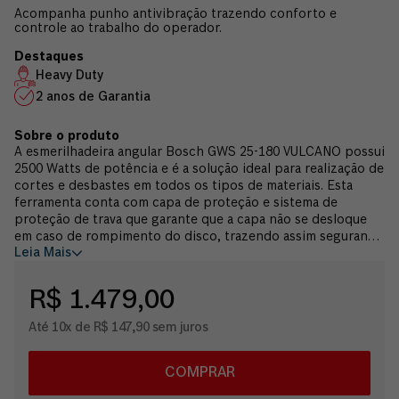
Acompanha punho antivibração trazendo conforto e
controle ao trabalho do operador.
Heavy Duty
2 anos de Garantia
A esmerilhadeira angular Bosch GWS 25-180 VULCANO possui
2500 Watts de potência e é a solução ideal para realização de
cortes e desbastes em todos os tipos de materiais. Esta
ferramenta conta com capa de proteção e sistema de
proteção de trava que garante que a capa não se desloque
em caso de rompimento do disco, trazendo assim segurança
Leia Mais
ao operador da ferramenta. Seu novo design e ergonomia
são aprimorados, robustos e trazem um fluxo de ar
otimizado, resfriando o motor 20% mais, aumentando sua
R$ 1.479,00
performance e durabilidade. Possui grande resistência à
abrasão de concreto e resíduos de ferro que passam pelo
Até 10x de R$ 147,90 sem juros
motor. Seu gatilho possui a tecnologia "homem-morto",
onde a máquina é desligada imediatamente ao se soltar o
gatilho, como uma forma de segurança ao operador. A
COMPRAR
esmerilhadeira angular GWS 25-180 VULCANO traz o