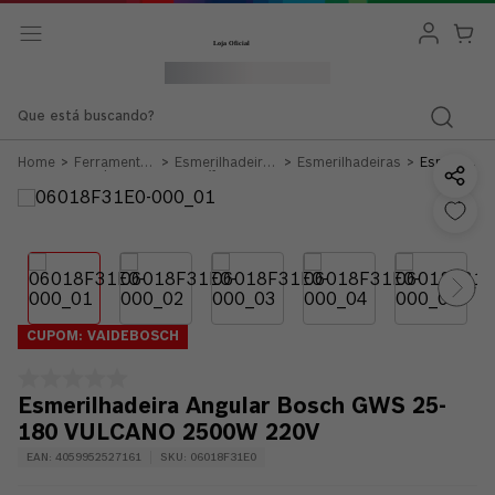
Que está buscando?
Ferramentas
Esmerilhadeiras
Esmerilhadeiras
Esmerilhad
a Cabo
e Retíficas
Angular
Bosch
GWS 25-
180
VULCANO
2500W
220V
CUPOM: VAIDEBOSCH
Esmerilhadeira Angular Bosch GWS 25-
180 VULCANO 2500W 220V
EAN
:
4059952527161
SKU
:
06018F31E0