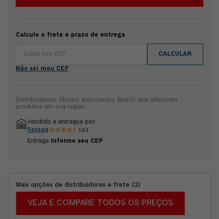
confortável durante o uso. Indicada para cortes e desbastes
em todo tipo de metal. Conta com o sistema X-Lock que
permite troca fácil e rápida do acessório. A esmerilhadeira
angular à bateria GWX 18V-10 P acompanha: 1 Capa de
Calcule o frete e prazo de entrega
proteção, 1 Punho Auxiliar Anti Vibração e 1 Manual de
intruções. O produto não acompanha bateria. A ferramenta é
CALCULAR
100% compatível com baterias e carregadores 18V. Garantia 2
anos Bosch.
Não sei meu CEP
Distribuidores oficiais autorizados Bosch que oferecem
produtos em sua região.
Vendido e entregue por
Resseg
163
Entrega
Informe seu CEP
Mais opções de distribuidores e frete
(
2
)
VEJA E COMPARE TODOS OS PREÇOS