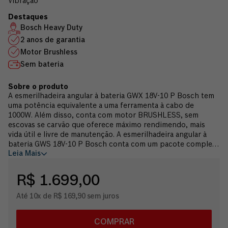
Vibração
Bosch Heavy Duty
2 anos de garantia
Motor Brushless
Sem bateria
A esmerilhadeira angular à bateria GWX 18V-10 P Bosch tem
uma potência equivalente a uma ferramenta à cabo de
1000W. Além disso, conta com motor BRUSHLESS, sem
escovas se carvão que oferece máximo rendimendo, mais
vida útil e livre de manutenção. A esmerilhadeira angular à
bateria GWS 18V-10 P Bosch conta com um pacote completo
Leia Mais
de características de segurança que oferece muito mais
proteção ao usuário. Possui as seguintes tecnologias: Kick
Back Control que evita contragolpes inesperados, Soft Start
R$ 1.699,00
para um acionamento suave e seguro da ferramenta, Drop
Control que é um sensor que detecta impactos e em caso de
Até 10x de R$ 169,90 sem juros
queda desliga a ferramenta e trava o disco, freio inteligente,
controle de vibração, e interruptor PROtection. Além disso,
sua empunhadura ergonômica permite um agarre mais
COMPRAR