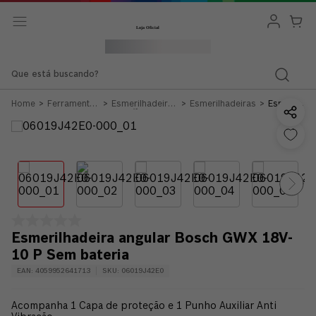
Que está buscando?
Ferramentas
Esmerilhadeiras
Esmerilhadeiras
Esmerilhad
Bateria 12v
e Retíficas
angular
18v
Bosch
GWX
18V-10 P
Sem
bateria
Esmerilhadeira angular Bosch GWX 18V-
10 P Sem bateria
EAN
:
4059952641713
SKU
:
06019J42E0
Acompanha 1 Capa de proteção e 1 Punho Auxiliar Anti