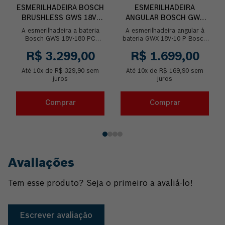
ESMERILHADEIRA BOSCH
ESMERILHADEIRA
BRUSHLESS GWS 18V-
ANGULAR BOSCH GWX
180 PC 1500W SEM
18V-10 P SEM BATERIA
A esmerilhadeira a bateria
A esmerilhadeira angular à
BATERIA
Bosch GWS 18V-180 PC
bateria GWX 18V-10 P Bosch
dispõe de uma potência
tem uma potência equivalente
R$
3
.
299
,
00
R$
1
.
699
,
00
equivalente a uma ferramenta
a uma ferramenta à cabo de
com cabo de 1500W, g...
1000W. Alé...
Até
10
x de
R$
329
,
90
sem
Até
10
x de
R$
169
,
90
sem
juros
juros
Comprar
Comprar
Avaliações
Tem esse produto? Seja o primeiro a avaliá-lo!
Escrever avaliação