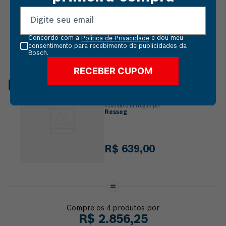
R$
405
,
52
Concordo com a
e dou meu
Política de Privacidade
consentimento para recebimento de publicidades da
Bosch.
RECEBER CUPOM
CARREGADOR DE BATERIA 18V
CUPOM: VAIDEBOSCH
BOSCH GAL 18V-160 C 220V
Vendido e entregue por
Resseg
R$
639
,
00
Compre os
4
produtos por
R$
2
.
856
,
25