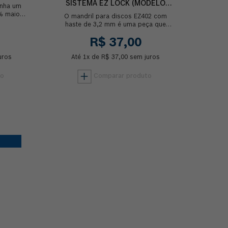
SISTEMA EZ LOCK (MODELO
enha um
EZ402)
% maior
O mandril para discos EZ402 com
0 para
haste de 3,2 mm é uma peça que
..
simplifica o processo de troca de
R$
37
,
00
acessórios e facilita o...
uros
Até
1
x de
R$
37
,
00
sem juros
Comprar