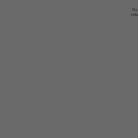
Tro
rot
se