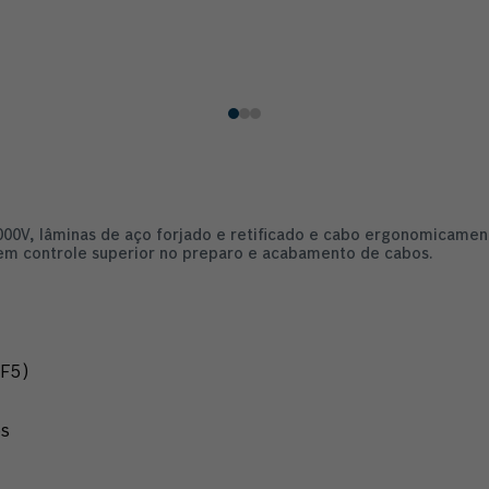
000V, lâminas de aço forjado e retificado e cabo ergonomicame
tem controle superior no preparo e acabamento de cabos.
NF5)
os