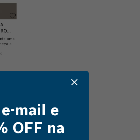
RA
TRO
enta uma
beça em
da
r ...
 e-mail e
% OFF na