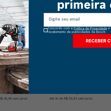
primeira
: VAIDEBOSCH
Concordo com a
e 
Política de Privacidade
recebimento de publicidades da Bosch.
RECEBER 
RA DE IMPACTO
BATERIA BOSCH 12V GBA 12V
 13 RE-X23 750W
2,0 AH
de impacto Bosch GSB
Compatível com 100% das
sui 750W de potência,
Ferramentas e Carregadores Bosch
e e compacta! Conta
12V
459
,
00
R$
169
,
00
r vibração e ...
R$
45
,
90
sem juros
Até
3
x de
R$
56
,
33
sem juros
omprar
Comprar