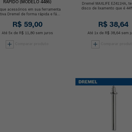
RÁPIDO (MODELO 4486)
Dremel MAXLIFE EZ411HA, t
disco de lixamento que é 44
que acessórios em sua ferramenta
do que o EZ411SA, grão 6
ativa Dremel de forma rápida e fácil,
remover o material de.
m ter que utilizar pinças, além de
R$
59
,
00
R$
38
,
64
poder ...
Até
5
x de
R$
11
,
80
sem juros
Até
1
x de
R$
38
,
64
sem j
Comprar
Comprar