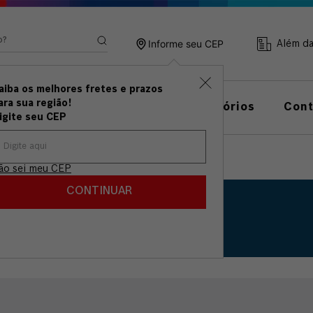
ando?
Informe seu CEP
Além d
aiba os melhores fretes e prazos
ramentas
Linha de
ara sua região!
Acessórios
Con
anuais
Medição
igite seu CEP
ão sei meu CEP
CONTINUAR