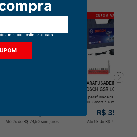
 compra
CUPOM: VAIDEBOSCH
dou meu consentimento para
CUPOM
BOLSA MÉDIA BOSCH PARA
PARAFUSADEIRA FURADE
TRANSPORTE DE
BOSCH GSR 1000 SMART 
FERRAMENTAS
BATERIA E MALETA
A bolsa média Bosch é fabricada
A parafusadeira e furadeira
com material de nylon super
1000 Smart é a mais compact
resistente e tem capacidade de até
categoria, com apenas 0,9 kg, 
R$
149
,
00
R$
399
,
00
15kg para carregar suas f...
para transportar no ...
Até
2
x de
R$
74
,
50
sem juros
Até
8
x de
R$
49
,
87
sem jur
Comprar
Comprar