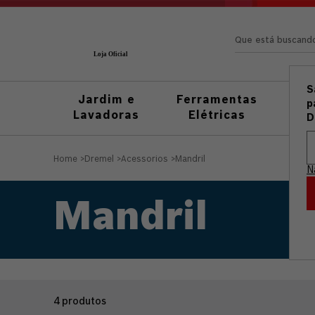
Que está busc
S
Jardim e
Ferramentas
Fer
p
Lavadoras
Elétricas
M
D
Home
>
Dremel
>
Acessorios
>
Mandril
N
Mandril
4
produtos