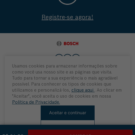
Registre-se agora!
Usamos cookies para armazenar informações sobre
como você usa nosso site e as páginas que visita.
Institucional
Tudo para tornar a sua experiência o mais agradável
possível. Para conhecer os tipos de cookies que
Atendimento
utilizamos e personalizá-los,
clique aqui
. Ao clicar em
"Aceitar", você aceita o uso de cookies em nossa
Política de Privacidade.
Minha Conta
Aceitar e continuar
Rejeitar cookies