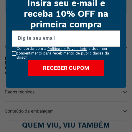
Insira seu e-mail e
Esmerilhar em formato de microfone
receba 10% OFF na
primeira compra
Informações do produto
Concordo com a
e dou meu
Política de Privacidade
consentimento para recebimento de publicidades da
Bosch.
Realize o processo de afiação de forma perfeita com o
Pedra para Esmerilhar em formato de microfone de 11,1mm
RECEBER CUPOM
(Modelo 911). Ideal para ser aplicado em metal, soldas,
rebites e oxidação.
Dados técnicos
Conteúdo da embalagem
QUEM VIU, VIU TAMBÉM