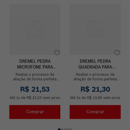
DREMEL PEDRA
DREMEL PEDRA
MICROFONE PARA
QUADRADA PARA
ESMERILHAR 11,1MM
ESMERILHAR 9,5MM (932)
Realize o processo de
Realize o processo de
(911)
afiação de forma perfeita
afiação de forma perfeita
com o Pedra para Esmerilhar
com o Pedra para Esmerilhar
R$
21
,
53
R$
21
,
30
em formato de microfone de
em formato quadrado de
11,1mm (Modelo 91...
9,5mm (Modelo 932). I...
Até
1
x de
R$
21
,
53
sem juros
Até
2
x de
R$
10
,
65
sem juros
Comprar
Comprar