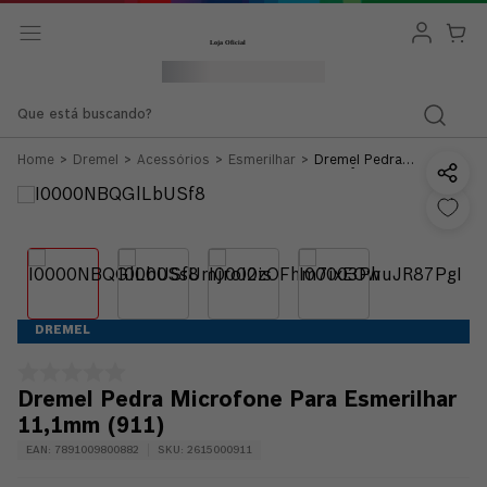
Que está buscando?
Dremel
Acessórios
Esmerilhar
Dremel Pedra
Microfone Para
Esmerilhar 11,1mm
(911)
DREMEL
Dremel Pedra Microfone Para Esmerilhar
11,1mm (911)
EAN
:
7891009800882
SKU
:
2615000911