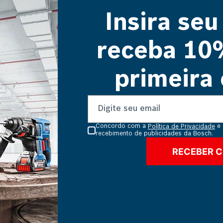
QUEM VIU, VIU TAMBÉM
Insira seu
receba 10
primeira
Concordo com a
e 
Política de Privacidade
recebimento de publicidades da Bosch.
RECEBER 
MEL DISCO FLAP 9,5MM DE
DREMEL DISCO DE LIXA
GRÃO
31,8MM
o ápice da satisfação estética ao
Tenha mais versalitidade com o
com o Disco Flap De 9,5mm Para
de Lixa de 31,8mm de grã
amentos (Modelo 502), que te
médio. Ideiais para lixar mate
R$
64
,
90
R$
24
,
44
permite p...
planos, contornos e b...