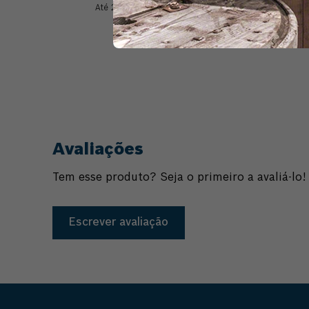
Até
2
x de
R$
10
,
42
sem juros
A
Comprar
Avaliações
Tem esse produto? Seja o primeiro a avaliá-lo!
Escrever avaliação