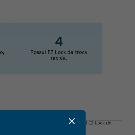
o;
Possui EZ Lock de troca
rápida.
lagem
etal, madeira, alumínio e plástico. Possui EZ Lock de