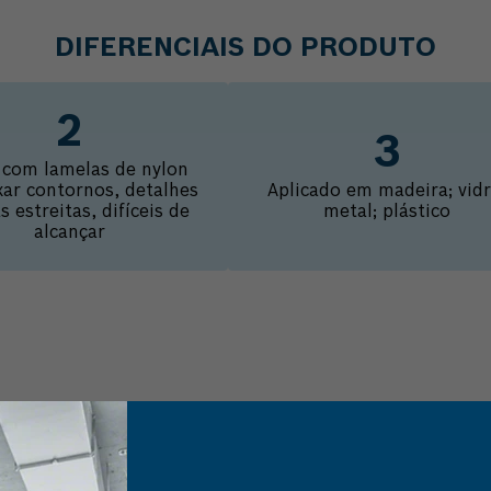
DIFERENCIAIS DO PRODUTO
 com lamelas de nylon
ixar contornos, detalhes
Aplicado em madeira; vidr
s estreitas, difíceis de
metal; plástico
alcançar
rmações do produto
Dados técnicos
Conteúdo da emba
5,4mm de grão fino (Modelo EZ473SA). Ideal para ser aplicado em m