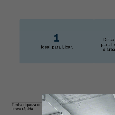
Disco
para l
Ideal para Lixar.
e área
Info
Tenha riqueza de detalhes para com a Escova Abrasivo de 2
troca rápida.