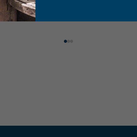
té
1
x de
R$
64
,
90
sem juros
Até
1
x de
R$
24
,
44
sem jur
Comprar
Comprar