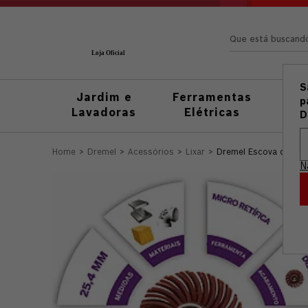
Que está busc
S
Jardim e
Ferramentas
Fer
p
Lavadoras
Elétricas
M
D
Dremel
Acessórios
Lixar
Dremel Escova de 25
N