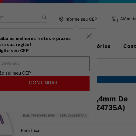
ando?
Informe seu CEP
Além d
aiba os melhores fretes e prazos
ramentas
Linha de
ara sua região!
Acessórios
Con
anuais
Medição
igite seu CEP
,4mm De Grão Fino (Modelo EZ473SA)
ão sei meu CEP
DREMEL
CONTINUAR
Dremel Escova de 25,4mm De
Grão Fino (Modelo EZ473SA)
EAN
:
7891009801568
SKU
:
2615E473AA
Para Lixar