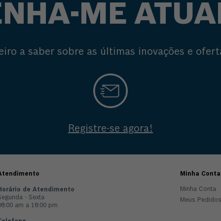
NHA-ME ATUA
eiro a saber sobre as últimas inovações e ofert
Registre-se agora!
Atendimento
Minha Conta
Minha Conta
Horário de Atendimento
Segunda - Sexta
Meus Pedido
08:00 am a 18:00 pm