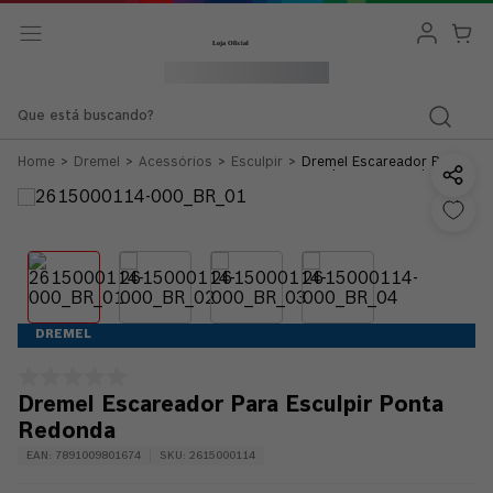
Que está buscando?
Dremel
Acessórios
Esculpir
Dremel Escareador Para
Esculpir Ponta Redonda
DREMEL
Dremel Escareador Para Esculpir Ponta
Redonda
EAN
:
7891009801674
SKU
:
2615000114