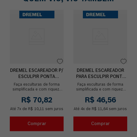
DREMEL ESCAREADOR P/
DREMEL ESCAREADOR
ESCULPIR PONTA
PARA ESCULPIR PONTA
ARREDONDADA
PERA
Faça esculturas de forma
Faça esculturas de forma
simplificada e com riqueza
simplificada e com riqueza
de detalhes com o
de detalhes com o
R$
70
,
82
R$
46
,
56
Escareador para esculpir de
Escareador para esculpir de
ponta redonda. Ideal p...
ponta de pera. Ideal p...
Até
7
x de
R$
10
,
11
sem juros
Até
4
x de
R$
11
,
64
sem juros
Comprar
Comprar