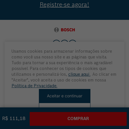
Registre-se agora!
Usamos cookies para armazenar informações sobre
como você usa nosso site e as páginas que visita.
Institucional
Tudo para tornar a sua experiência o mais agradável
possível. Para conhecer os tipos de cookies que
Atendimento
utilizamos e personalizá-los,
clique aqui
. Ao clicar em
"Aceitar", você aceita o uso de cookies em nossa
Política de Privacidade.
Minha Conta
Aceitar e continuar
Rejeitar cookies
R$ 111,18
COMPRAR
© Robert Bosch Ltda, 2021. Todos os direitos reservados.