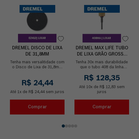
DREMEL DISCO DE LIXA
DREMEL MAX LIFE TUBO
DE 31,8MM
DE LIXA GRÃO GROSSO
408HP
Tenha mais versalitidade com
Tenha 30x mais durabilidade
o Disco de Lixa de 31,8mm
que o tubo 408 da linha
de grão médio. Ideiais para
normal com a Dremel Max
R$
128
,
35
lixar materiais planos,
Life. Faça acabamentos de
R$
24
,
44
contornos e b...
forma perfeita com...
Até
10
x de
R$
12
,
83
sem
Até
1
x de
R$
24
,
44
sem juros
juros
Comprar
Comprar