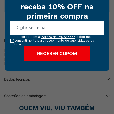
vidro, laminados e plástico.
receba 10% OFF na
primeira compra
Concordo com a
e dou meu
Política de Privacidade
Informações do produto
consentimento para recebimento de publicidades da
Bosch.
Perfile com facilidade e tenha riqueza de detalhes com o
RECEBER CUPOM
Dremel Disco Para Perfilar De 31,8mm (Modelo 801). Ideal
para ser aplicado em madeira, fibra de vidro, laminados e
plástico.
Dados técnicos
Conteúdo da embalagem
QUEM VIU, VIU TAMBÉM