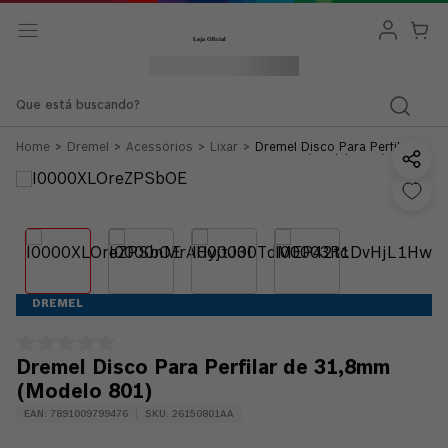
Que está buscando?
Dremel
Acessórios
Lixar
Dremel Disco Para Perfilar de
31,8mm (Modelo 801)
DREMEL
Dremel Disco Para Perfilar de 31,8mm
(Modelo 801)
EAN
:
7891009799476
SKU
:
26150801AA