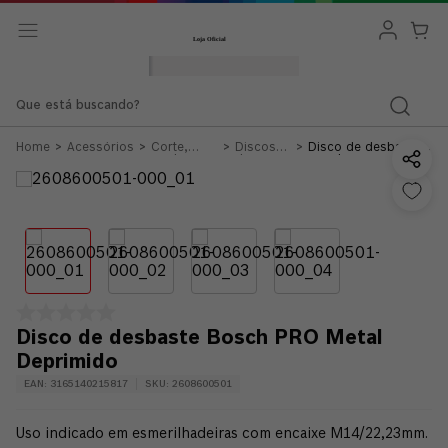
Que está buscando?
Acessórios
Corte,
Discos
Disco de desbaste
Desbaste e
de
Bosch PRO Metal
Escovação
Desbaste
Deprimido
Disco de desbaste Bosch PRO Metal
Deprimido
EAN
:
3165140215817
SKU
:
2608600501
Uso indicado em esmerilhadeiras com encaixe M14/22,23mm.