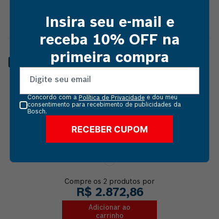
R$
13
,
86
Insira seu e-mail e
receba 10% OFF na
primeira compra
ESMERILHADEIRA À BATERIA
CUPOM: VAIDEBOSCH
BOSCH GWS 180-LI BRUSHLESS
18V 2B+MAL
Vendido e entregue por
Resseg Sul
Concordo com a
e dou meu
Política de Privacidade
consentimento para recebimento de publicidades da
Bosch.
R$
2
.
859
,
00
RECEBER CUPOM
Compre os
2
produtos por
R$
2
.
872
,
86
Adicionar ao
carrinho