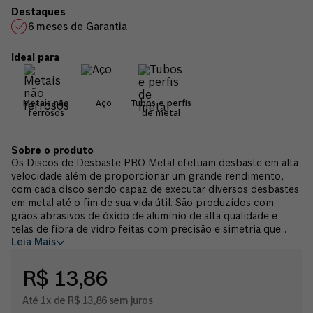
6 meses de Garantia
Metais não
Aço
Tubos e perfis
ferrosos
de metal
Os Discos de Desbaste PRO Metal efetuam desbaste em alta
velocidade além de proporcionar um grande rendimento,
com cada disco sendo capaz de executar diversos desbastes
em metal até o fim de sua vida útil. São produzidos com
grãos abrasivos de óxido de alumínio de alta qualidade e
telas de fibra de vidro feitas com precisão e simetria que
Leia Mais
trazem alta estabilidade para os discos. São fabricados sob
alto padrão de qualidade em conformidade com as normas
internacionais (EN 12413) e possuem certificações de
R$ 13,86
qualidade como ABNT (Brasil) e OSA (Europa) trazendo
máxima segurança durante sua aplicação. São indicados para
Até 1x de R$ 13,86 sem juros
desbaste de aço e utilização em esmerilhadeiras manuais.