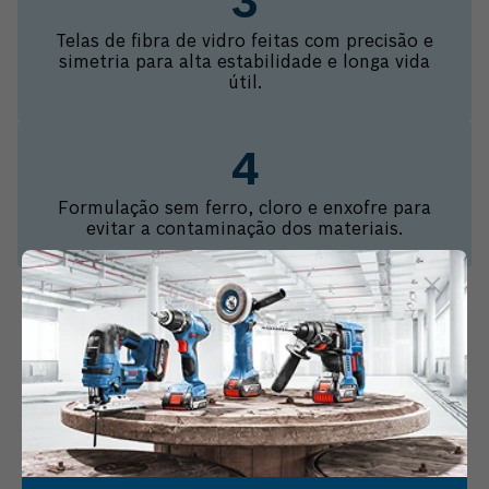
Telas de fibra de vidro feitas com precisão e
simetria para alta estabilidade e longa vida
útil.
Formulação sem ferro, cloro e enxofre para
evitar a contaminação dos materiais.
COMPRE JUNTO
DISCO DE DESBASTE BOSCH
PRO METAL DEPRIMIDO
Vendido e entregue por
Minas Ferramentas