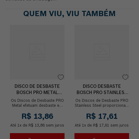
QUEM VIU, VIU TAMBÉM
DISCO DE DESBASTE
DISCO DESBASTE
BOSCH PRO METAL
BOSCH PRO STAINLESS
DEPRIMIDO
STEEL DEPRIMIDO
Os Discos de Desbaste PRO
Os Discos de Desbaste PRO
Metal efetuam desbaste em
Stainless Steel proporcionam
alta velocidade além de
grande rendimento em
R$
13
,
86
R$
17
,
61
proporcionar um grande
desbaste em aço inoxidável,
rendimento, com cada ...
com cada disco t...
Até
1
x de
R$
13
,
86
sem juros
Até
1
x de
R$
17
,
61
sem juros