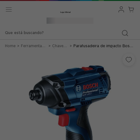
Que está buscando?
Ferramentas
Chave
Parafusadeira de impacto Bosch
Bateria 12v
de
GDR 120-LI 12V Sem bateria
18v
Impacto