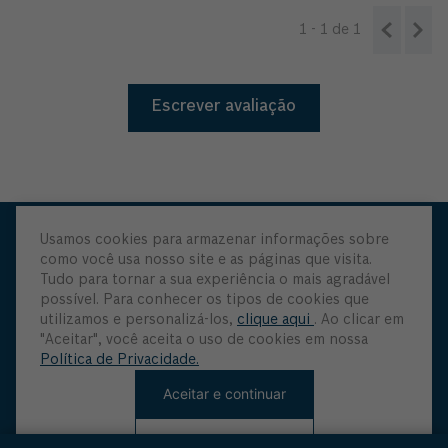
1 - 1
de
1
Escrever avaliação
Usamos cookies para armazenar informações sobre
MANTENHA-ME ATUALIZADO
como você usa nosso site e as páginas que visita.
Tudo para tornar a sua experiência o mais agradável
possível. Para conhecer os tipos de cookies que
Seja o primeiro a saber sobre as últimas inovações e ofertas
utilizamos e personalizá-los,
clique aqui
. Ao clicar em
especiais
"Aceitar", você aceita o uso de cookies em nossa
Política de Privacidade.
Aceitar e continuar
Rejeitar cookies