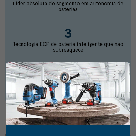
Líder absoluta do segmento em autonomia de
baterias
Tecnologia ECP de bateria inteligente que não
sobreaquece
Luz LED para trabalhar em áreas menos
iluminadas
Informações do produto