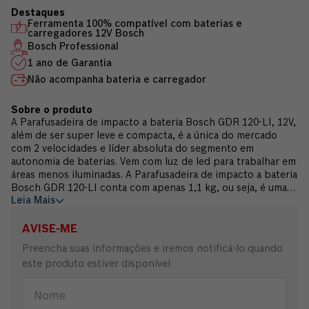
Ferramenta 100% compatível com baterias e
carregadores 12V Bosch
Bosch Professional
1 ano de Garantia
Não acompanha bateria e carregador
A Parafusadeira de impacto a bateria Bosch GDR 120-LI, 12V,
além de ser super leve e compacta, é a única do mercado
com 2 velocidades e líder absoluta do segmento em
autonomia de baterias. Vem com luz de led para trabalhar em
áreas menos iluminadas. A Parafusadeira de impacto a bateria
Bosch GDR 120-LI conta com apenas 1,1 kg, ou seja, é uma
Leia Mais
ferramenta leve para trabalhar sem perder nada em potência.
Possui alto torque de 100NM, alta taxa de impacto por
minuto de 3.6000 IPM e alta rotação de 2.800 RPM. Ideal para
AVISE-ME
furar e parafusar com perfeição em um mesmo encaixe.
Preencha suas informações e iremos notificá-lo quando
Possui exclusivo mandril 2 em 1: 1/4" hexagonal e 1/2"
este produto estiver disponível
quadrado. Ferramenta 100% compatível com baterias e
carregadores 12V Bosch. Garantia 1 ano Bosch. Produto não
acompanha bateria.