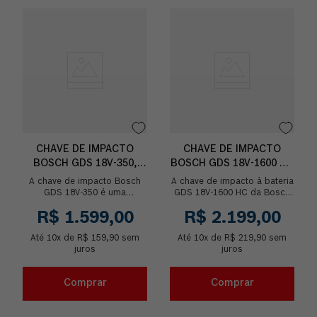
CHAVE DE IMPACTO
CHAVE DE IMPACTO
BOSCH GDS 18V-350,
BOSCH GDS 18V-1600 HC
350NM 2300RPM 2B+MAL
SEM BATERIA
A chave de impacto Bosch
A chave de impacto à bateria
GDS 18V-350 é uma
GDS 18V-1600 HC da Bosch
ferramenta projetada para
oferece potência
R$
1
.
599
,
00
R$
2
.
199
,
00
quem busca potência e
incomparável em cada uso,
desempenho em cada tarefa,
graças à tecnologia BIT...
Até
10
x de
de...
R$
159
,
90
sem
Até
10
x de
R$
219
,
90
sem
juros
juros
Comprar
Comprar