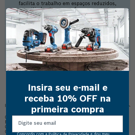
facilita o trabalho em espaços reduzidos,
permitindo girar o parafuso sem precisar
reposicionar a ferramenta.
Conta com cabo emborrachado (TPS/ABS)
que oferece conforto térmico e uma pega
firme para maior segurança.
Insira seu e-mail e
receba 10% OFF na
Informações do produto
primeira compra
Garanta sua ferramenta ainda no pré-lançamento das
Ferramentas Manuais Bosch.
Otimize seu tempo e organize seu trabalho com a Chave
Catraca com bits internos da Bosch, projetada para
Concordo com a
e dou meu
Política de Privacidade