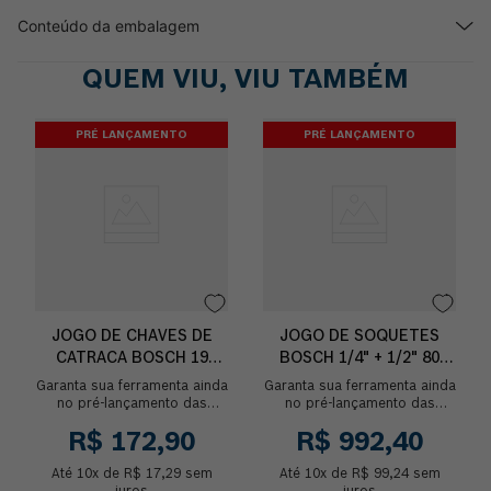
Conteúdo da embalagem
QUEM VIU, VIU TAMBÉM
PRÉ LANÇAMENTO
PRÉ LANÇAMENTO
JOGO DE CHAVES DE
JOGO DE SOQUETES
CATRACA BOSCH 19
BOSCH 1/4" + 1/2" 80
UNIDADES
UNIDADES
Garanta sua ferramenta ainda
Garanta sua ferramenta ainda
no pré-lançamento das
no pré-lançamento das
Ferramentas Manuais Bosch.
Ferramentas Manuais Bosch.
R$
172
,
90
R$
992
,
40
Maximize sua produtividade
O Jogo de Soquetes Bosch
em montagen...
1/4" + 1/2" é...
Até
10
x de
R$
17
,
29
sem
Até
10
x de
R$
99
,
24
sem