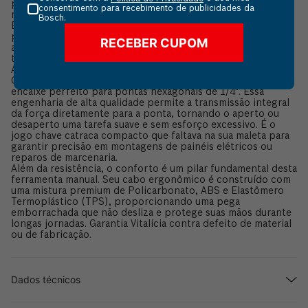
profissionais que exigem agilidade, como eletricistas,
consentimento para recebimento de publicidades da
marceneiros e técnicos de manutenção. Esta chave catraca
Bosch.
Bosch elimina a necessidade de carregar várias ferramentas
pesadas. Graças ao seu armazenamento integrado, você tem
RECEBER CUPOM
as pontas de que precisa sempre à mão, facilitando a
transição entre diferentes tipos de parafusos em segundos.
A Chave Catraca com bits internos é fabricada em aço
Cromo-Vanádio, garantindo uma estrutura robusta e um
encaixe perfeito para pontas hexagonais de 1/4". Essa
engenharia de alta qualidade permite a transmissão integral
da força diretamente para a ponta, tornando o aperto ou
desaperto uma tarefa suave e sem esforço excessivo. É o
jogo chave catraca compacto que faltava na sua maleta para
garantir precisão em montagens de painéis elétricos ou
reparos de marcenaria.
Além da resistência, o conforto é um pilar fundamental desta
ferramenta manual. Seu cabo ergonômico é construído com
uma mistura premium de Policarbonato, ABS e Elastômero
Termoplástico (TPS), proporcionando uma pega
emborrachada que não desliza e protege suas mãos durante
longas jornadas. Garantia Vitalícia contra defeito de material
ou de fabricação.
Dados técnicos