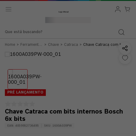
Que está buscando?
Ferramentas
Chave
Catraca
Chave Catraca com bits
Manuais
internos Bosch 6x bits
PRÉ LANÇAMENTO
Chave Catraca com bits internos Bosch
6x bits
EAN
:
4059952736495
SKU
:
1600A039PW