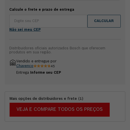
garantir precisão em montagens de painéis elétricos ou
reparos de marcenaria. Além da resistência, o conforto é um
Calcule o frete e prazo de entrega
pilar fundamental desta ferramenta manual. Seu cabo
ergonômico é construído com uma mistura premium de
CALCULAR
Policarbonato, ABS e Elastômero Termoplástico (TPS),
proporcionando uma pega emborrachada que não desliza e
Não sei meu CEP
protege suas mãos durante longas jornadas. Garantia Vitalícia
contra defeito de material ou de fabricação.
Distribuidores oficiais autorizados Bosch que oferecem
produtos em sua região.
Vendido e entregue por
Chavenco
45
Entrega
Informe seu CEP
Mais opções de distribuidores e frete
(
1
)
VEJA E COMPARE TODOS OS PREÇOS