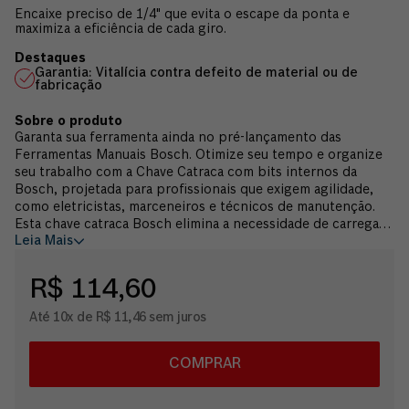
Encaixe preciso de 1/4" que evita o escape da ponta e
maximiza a eficiência de cada giro.
Garantia: Vitalícia contra defeito de material ou de
fabricação
Garanta sua ferramenta ainda no pré-lançamento das
Ferramentas Manuais Bosch. Otimize seu tempo e organize
seu trabalho com a Chave Catraca com bits internos da
Bosch, projetada para profissionais que exigem agilidade,
como eletricistas, marceneiros e técnicos de manutenção.
Esta chave catraca Bosch elimina a necessidade de carregar
Leia Mais
várias ferramentas pesadas. Graças ao seu armazenamento
integrado, você tem as pontas de que precisa sempre à mão,
facilitando a transição entre diferentes tipos de parafusos
R$ 114,60
em segundos. A Chave Catraca com bits internos é fabricada
em aço Cromo-Vanádio, garantindo uma estrutura robusta e
Até 10x de R$ 11,46 sem juros
um encaixe perfeito para pontas hexagonais de 1/4". Essa
engenharia de alta qualidade permite a transmissão integral
da força diretamente para a ponta, tornando o aperto ou
COMPRAR
desaperto uma tarefa suave e sem esforço excessivo. É o
jogo chave catraca compacto que faltava na sua maleta para