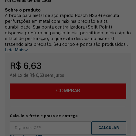
Furadeiras de Bancada
A broca para metal de aço rápido Bosch HSS-G executa
perfurações em metal com máxima precisão e alta
durabilidade. Sua ponta centralizadora (Split Point)
dispensa pré-furo ou punção inicial permitindo início rápido
e fácil de perfuração, o que evita desvios no material
trazendo alta precisão. Seu corpo e ponta são produzidos
Leia Mais
através do processo de usinagem, o que traz perfeita
simetria em toda a extensão da broca, além de ser feita de
aço de alta qualidade (W4341/M2) proporcionando
R$ 6,63
resistência e durabilidade com um maior número de
perfurações até o fim de sua vida útil. Esta broca é adequada
Até 1x de R$ 6,63 sem juros
para perfuração em metais ferrosos e não ferrosos, ligas de
aço, chapas de aço, tubos de aço, ferro fundido, aço puro,
aço fundido, aço inoxidável, alumínio, cobre, bronze, latão,
COMPRAR
PVC, plásticos e poliamida. É indicada para utilização em
furadeiras, parafusadeiras, furadeiras de coluna e furadeiras
de bancada. A broca para metal HSS-G possui portfólio
completo com medidas em milímetros e polegadas variando
Calcule o frete e prazo de entrega
de 1,0mm até 16,0mm e de 1/64" até 5/8". Possui encaixe
cilíndrico no mesmo diâmetro da broca e entre as medidas
CALCULAR
14mm e 16mm possui encaixe/haste reduzida permitindo