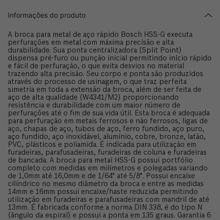
Informações do produto
A broca para metal de aço rápido Bosch HSS-G executa
perfurações em metal com máxima precisão e alta
durabilidade. Sua ponta centralizadora (Split Point)
dispensa pré-furo ou punção inicial permitindo início rápido
e fácil de perfuração, o que evita desvios no material
trazendo alta precisão. Seu corpo e ponta são produzidos
através do processo de usinagem, o que traz perfeita
simetria em toda a extensão da broca, além de ser feita de
aço de alta qualidade (W4341/M2) proporcionando
resistência e durabilidade com um maior número de
perfurações até o fim de sua vida útil. Esta broca é adequada
para perfuração em metais ferrosos e não ferrosos, ligas de
aço, chapas de aço, tubos de aço, ferro fundido, aço puro,
aço fundido, aço inoxidável, alumínio, cobre, bronze, latão,
PVC, plásticos e poliamida. É indicada para utilização em
furadeiras, parafusadeiras, furadeiras de coluna e furadeiras
de bancada. A broca para metal HSS-G possui portfólio
completo com medidas em milímetros e polegadas variando
de 1,0mm até 16,0mm e de 1/64" até 5/8". Possui encaixe
cilíndrico no mesmo diâmetro da broca e entre as medidas
14mm e 16mm possui encaixe/haste reduzida permitindo
utilização em furadeiras e parafusadeiras com mandril de até
13mm. É fabricada conforme a norma DIN 338, é do tipo N
(ângulo da espiral) e possui a ponta em 135 graus. Garantia 6