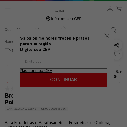
Informe seu CEP
Que está buscando?
Saiba os melhores fretes e prazos
Acessórios
Perfuração
Brocas
Broca Metal Bosch Aço
para sua região!
de
Rápido HSS-PointTeQ,
Metal
2 peças
Digite seu CEP
Não sei meu CEP
CONTINUAR
Broca Metal Bosch Aço Rápido HSS-
PointTeQ, 2 peças
EAN
:
3165140292542
SKU
:
2608595086
Para Furadeiras e Parafusadeiras, Furadeiras de Coluna,