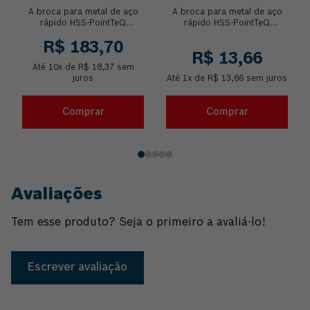
TOUGHBOX 1-10MM 18
POINTTEQ
A broca para metal de aço
A broca para metal de aço
PEÇAS
rápido HSS-PointTeQ
rápido HSS-PointTeQ
proporciona alta velocidade
proporciona alta velocidade
R$
183
,
70
de perfuração devido ao
de perfuração devido ao
R$
13
,
66
desenho da sua ponta c...
desenho da sua ponta c...
Até
10
x de
R$
18
,
37
sem
juros
Até
1
x de
R$
13
,
66
sem juros
Comprar
Comprar
Avaliações
Tem esse produto? Seja o primeiro a avaliá-lo!
Escrever avaliação