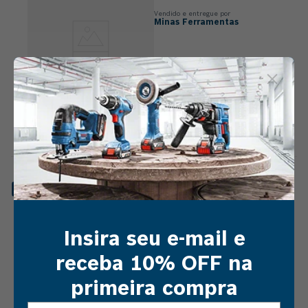
Vendido e entregue por
Minas Ferramentas
R$
599
,
00
Escolha uma opção
PARAFUSADEIRA FURADEIRA
CUPOM: VAIDEBOSCH
BOSCH GSB 12V-30 12V 2 BAT E
MALETA
Vendido e entregue por
Resseg
Insira seu e-mail e
receba 10% OFF na
R$
899
,
00
primeira compra