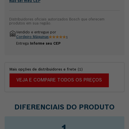
utilização em furadeiras e parafusadeiras com mandril de até
Não sei meu CEP
13mm. É fabricada conforme a norma DIN 338, é do tipo N
(ângulo da espiral) e possui a ponta em 135 graus. Garantia 6
meses Bosch.
Distribuidores oficiais autorizados Bosch que oferecem
produtos em sua região.
Vendido e entregue por
Cordeiro Máquinas
1
Entrega
Informe seu CEP
Mais opções de distribuidores e frete
(
1
)
VEJA E COMPARE TODOS OS PREÇOS
DIFERENCIAIS DO PRODUTO