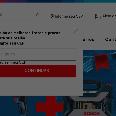
ando?
Informe seu CEP
Além d
aiba os melhores fretes e prazos
ramentas
Linha de
ara sua região!
Acessórios
Con
anuais
Medição
igite seu CEP
ão sei meu CEP
CONTINUAR