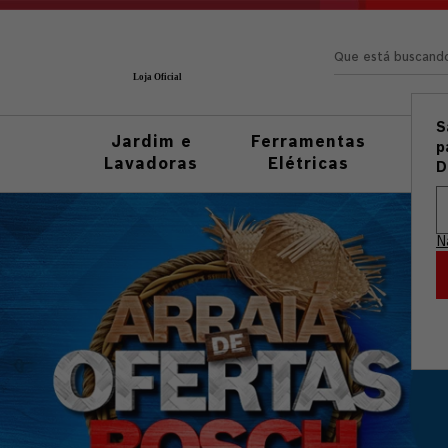
Que está busc
S
Jardim e
Ferramentas
Fer
p
Lavadoras
Elétricas
M
D
N