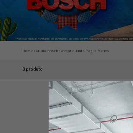
Home
>
Arraia Bosch Compre Junto Pague Menos
0
produto