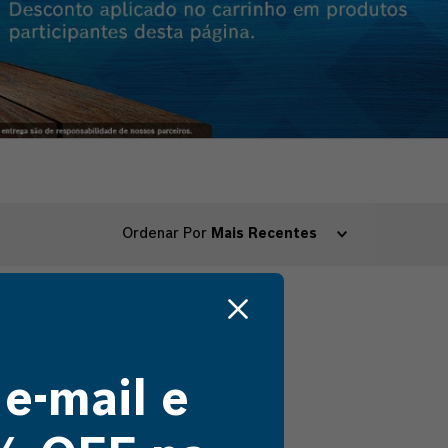
Ordenar Por
Mais Recentes
 e-mail e
to encontrado
 fazer?