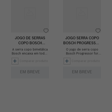
JOGO DE SERRAS
JOGO SERRA COPO
COPO BOSCH
BOSCH PROGRESSOR
BIMETÁLICA HSS
FOR WOOD AND
A serra copo bimetálica
O jogo de serra copo
COBALTO 10 PEÇAS
METAL 6 PEÇAS
Bosch encaixa em todos
Bosch Progressor for
os adaptadores standard
Wood and Metal, traz a
no mercado. A serra
praticidade de ter os
efetua o corte com
diametros mais usados
rapidez em...
em cada apl...
EM BREVE
EM BREVE