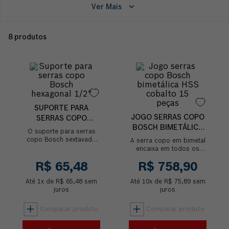
Ver Mais
8
produtos
SUPORTE PARA
JOGO SERRAS COPO
SERRAS COPO
BOSCH BIMETÁLICA
BOSCH HEXAGONAL
O suporte para serras
HSS COBALTO 15
1/2"
copo Bosch sextavado
A serra copo em bimetal
PEÇAS
tem a função de ligar as
encaixa em todos os
serras copo com
adaptadores standard no
diametro de 14-30 mm à
R$
65
,
48
R$
758
,
90
mercado, ela efetua o
ferramenta el...
corte com rapidez em
Até
1
x de
R$
65
,
48
sem
Até
10
x de
vários ma...
R$
75
,
89
sem
juros
juros