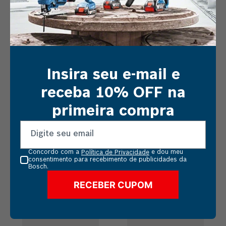
Insira seu e-mail e
receba 10% OFF na
JOGO SERRA COPO
SERRA COPO BOSCH
primeira compra
BOSCH PROGRESSOR
BIMETÁLICA BLISTER
FOR WOOD AND
O jogo de serras copo
A serra copo bimetálica
METAL 9 PEÇAS
Progressor for wood and
Bosch encaixa em todos
metal, traz a praticidade
os adaptadores
Concordo com a
e dou meu
de ter os diametros mais
Standard no mercado,
Política de Privacidade
consentimento para recebimento de publicidades da
usados em cada
ela efetua o corte em
Bosch.
aplicaçã...
vários materiai...
EM BREVE
EM BREVE
RECEBER CUPOM