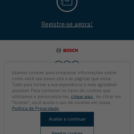
Registre-se agora!
Usamos cookies para armazenar informações sobre
como você usa nosso site e as páginas que visita.
Institucional
Tudo para tornar a sua experiência o mais agradável
possível. Para conhecer os tipos de cookies que
Atendimento
utilizamos e personalizá-los,
clique aqui
. Ao clicar em
"Aceitar", você aceita o uso de cookies em nossa
Política de Privacidade.
Minha Conta
Aceitar e continuar
Rejeitar cookies