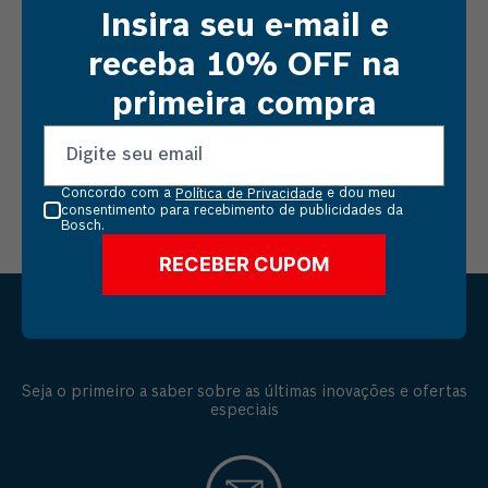
Insira seu e-mail e
Comprar
Comprar
receba 10% OFF na
primeira compra
Concordo com a
e dou meu
Política de Privacidade
consentimento para recebimento de publicidades da
Bosch.
RECEBER CUPOM
MANTENHA-ME ATUALIZADO
Seja o primeiro a saber sobre as últimas inovações e ofertas
especiais