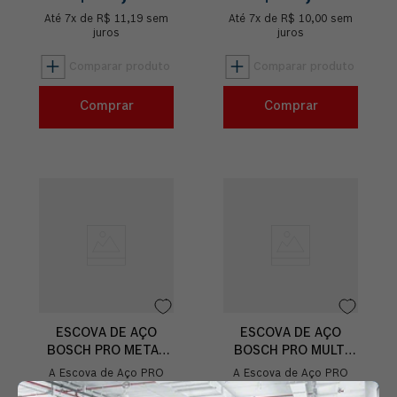
proporcionando um bom
um bom acabamento de
Até
acabamento d...
7
x de
R$
11
,
19
sem
Até
7
x de
superfíc...
R$
10
,
00
sem
juros
juros
Comprar
Comprar
ESCOVA DE AÇO
ESCOVA DE AÇO
BOSCH PRO METAL
BOSCH PRO MULTI
CLEAN ONDULADO
MATERIAL CLEAN
A Escova de Aço PRO
A Escova de Aço PRO
70MM
ONDULADO 75MM
Metal Clean é ideal para
Multi Material Clean é