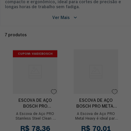
compacto e ergonômico, ideal para cortes de precisão e
longas horas de trabalho sem fadiga.
Ver Mais
7
produtos
CUPOM: VAIDEBOSCH
ESCOVA DE AÇO
ESCOVA DE AÇO
BOSCH PRO
BOSCH PRO METAL
STAINLESS STEEL
HEAVY TRANÇADO
A Escova de Aço PRO
A Escova de Aço PRO
CLEAN ONDULADO
75MM
Stainless Steel Clean é
Metal Heavy é ideal para
ideal para trabalhos de
trabalhos de limpeza em
75MM
R$
78
,
36
R$
70
,
01
limpeza em metais
metais proporcionando