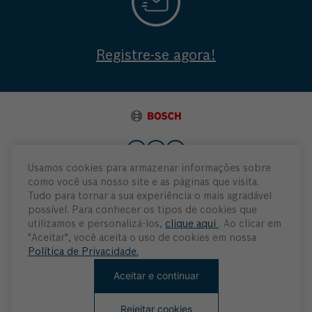
Registre-se agora!
Usamos cookies para armazenar informações sobre
como você usa nosso site e as páginas que visita.
Institucional
Tudo para tornar a sua experiência o mais agradável
possível. Para conhecer os tipos de cookies que
Atendimento
utilizamos e personalizá-los,
clique aqui
. Ao clicar em
"Aceitar", você aceita o uso de cookies em nossa
Política de Privacidade.
Minha Conta
Aceitar e continuar
Rejeitar cookies