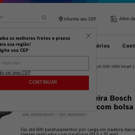
ando?
Informe seu CEP
Além d
aiba os melhores fretes e prazos
ramentas
Linha de
ara sua região!
Acessórios
Con
anuais
Medição
igite seu CEP
eiras
Parafusadeiras
Parafusadeira Furadeira Bosch GSR 1000 Smart 
ão sei meu CEP
CUPOM: VAIDEBOSCH
CONTINUAR
Parafusadeira Furadeira Bosch
GSR 1000 Smart 12V com bolsa
EAN
:
4059952657479
SKU
:
06019F40E7
Faz até 600 parafusamentos por carga em madeira maci
(testes realizados com parafusos Ø3,5 x 35 mm)