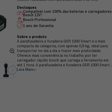
Compatível com 100% das baterias e carregadores
Bosch 12V!
Bosch Professional
1 ano de Garantia
A parafusadeira e furadeira GSR 1000 Smart é a mais
compacta da categoria, com apenas 0,9 kg, ideal para
transportar no dia a dia e trazer mais praticidade.
Oferece mais conveniência no trabalho por ter
carregador rápido bivolt que carrega a ferramenta em
até 1 hora. A parafusadeira e furadeira GSR 1000 Smart
Leia Mais
possui fácil controle de velocidade, luz de led que
ilumina ambientes mais escuros e indicador eficiente de
nível de bateria. Além disso, vem com punho
emborrachado e ergonômico que reduz a fadiga do
operador ao final do dia. Realiza até 600 parafusamento
por carga em madeira macia (testes realizados com
parafusos Ø3,5 x 35 mm). O seu mandril de aperto
rápido possibilita mais praticidade e rapidez na troca
dos acessórios. Indicada para aplicação leve em madeira