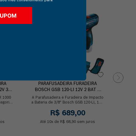
dou meu consentimento para
PAR
CUPOM
BO
A Par
GDR 18
perf
IRA
PARAFUSADEIRA FURADEIRA
2V 32
BOSCH GSB 120-LI 12V 2 BAT E
MALETA
R 1000
A Parafusadeira e Furadeira de Impacto
egoria,
a Bateria de 3/8" Bosch GSB 120-LI, 12V,
ara
com 2 Baterias com autonomia de
R$
689
,
00
2,0Ah, p...
ros
Até
10
x de
R$
68
,
90
sem juros
At