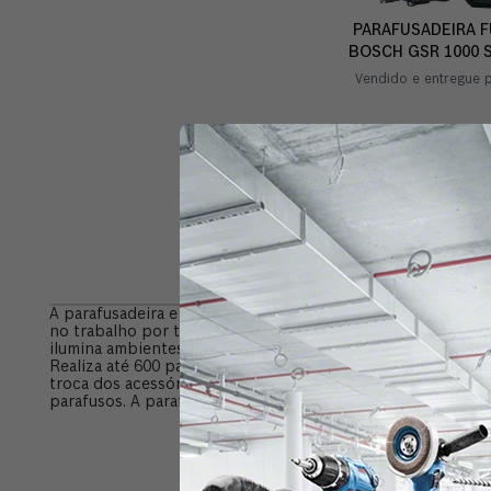
PARAFUSADEIRA F
BOSCH GSR 1000 
COM BOL
Vendido e entregue 
R$
389
,
Info
A parafusadeira e furadeira GSR 1000 Smart é a mais compac
no trabalho por ter carregador rápido bivolt que carrega a 
ilumina ambientes mais escuros e indicador eficiente de n
Realiza até 600 parafusamentos por carga em madeira macia 
troca dos acessórios. Indicada para aplicação leve em ma
parafusos. A parafusadeira GSR 1000 Smart acompanha 1 man