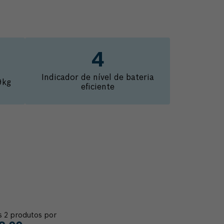
m
Indicador de nível de bateria
9kg
eficiente
s
2
produtos por