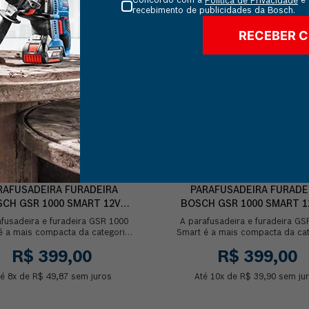
Concordo com a
e 
Política de Privacidade
recebimento de publicidades da Bosch.
CUPOM: VAIDEBOSCH
CUPOM: VAIDEBOSCH
RECEBER 
RAFUSADEIRA FURADEIRA
PARAFUSADEIRA FURADE
CH GSR 1000 SMART 12V
BOSCH GSR 1000 SMART 1
BATERIA E MALETA
BITS E MALETA
afusadeira e furadeira GSR 1000
A parafusadeira e furadeira GS
é a mais compacta da categoria,
Smart é a mais compacta da cat
m apenas 0,9 kg, ideal para
com apenas 0,9 kg, ideal p
R$
399
,
00
R$
399
,
00
transportar no ...
transportar no ...
té
8
x de
R$
49
,
87
sem juros
Até
10
x de
R$
39
,
90
sem ju