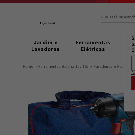
Que está busc
S
Jardim e
Ferramentas
Fer
p
Lavadoras
Elétricas
M
D
Ferramentas Bateria 12v 18v
Furadeiras e Parafusad
N