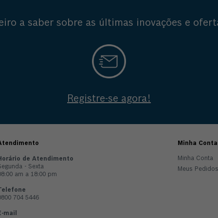
eiro a saber sobre as últimas inovações e ofert
Registre-se agora!
Atendimento
Minha Conta
Minha Conta
Horário de Atendimento
Segunda - Sexta
Meus Pedido
08:00 am a 18:00 pm
Telefone
0800 704 5446
E-mail