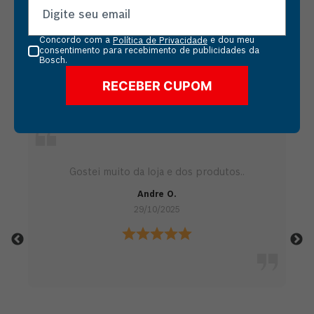
Ver todos
Concordo com a
e dou meu
Política de Privacidade
consentimento para recebimento de publicidades da
Bosch.
RECEBER CUPOM
AVALIAÇÕES
 até
m a
Gostei muito da loja e dos produtos..
sa,
como
Andre O.
 pq
29/10/2025
l o
2 Ah,
nsta
oi
a,