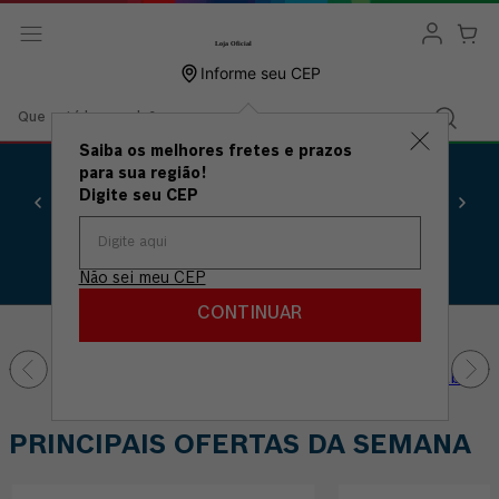
Informe seu CEP
Que está buscando?
Saiba os melhores fretes e prazos
para sua região!
Loja oficial
Digite seu CEP
Conte com a confiança
e garantia BOSCH.
Não sei meu CEP
Bosch Ferramentas | Loja Oficial
CONTINUAR
PRINCIPAIS OFERTAS DA SEMANA