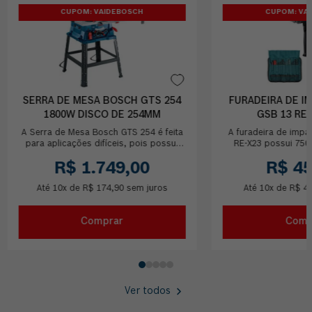
CUPOM: VAIDEBOSCH
CUPOM: VA
SERRA DE MESA BOSCH GTS 254
FURADEIRA DE 
1800W DISCO DE 254MM
GSB 13 RE-
A Serra de Mesa Bosch GTS 254 é feita
A furadeira de imp
para aplicações difíceis, pois possui
RE-X23 possui 750
alto torque do motor e excelente
super leve e comp
R$
1
.
749
,
00
R$
4
capacidade ...
menor vibra
Até
10
x de
R$
174
,
90
sem juros
Até
10
x de
R$
4
Comprar
Comp
Ver todos